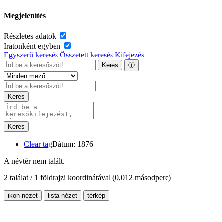
Megjelenítés
Részletes adatok
Iratonként egyben
Egyszerű keresés
Összetett keresés
Kifejezés
Keres
ⓘ
Keres
Keres
Clear tag
Dátum: 1876
A névtér nem talált.
2 találat / 1 földrajzi koordinátával
(0,012 másodperc)
ikon nézet
lista nézet
térkép