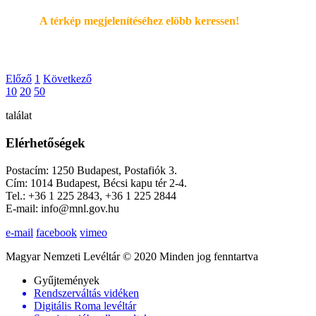
A térkép megjelenítéséhez elöbb keressen!
Előző
1
Következő
10
20
50
találat
Elérhetőségek
Postacím: 1250 Budapest, Postafiók 3.
Cím: 1014 Budapest, Bécsi kapu tér 2-4.
Tel.: +36 1 225 2843, +36 1 225 2844
E-mail: info@mnl.gov.hu
e-mail
facebook
vimeo
Magyar Nemzeti Levéltár © 2020 Minden jog fenntartva
Gyűjtemények
Rendszerváltás vidéken
Digitális Roma levéltár