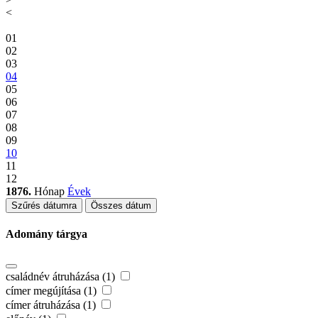
<
01
02
03
04
05
06
07
08
09
10
11
12
1876.
Hónap
Évek
Szűrés dátumra
Összes dátum
Adomány tárgya
családnév átruházása (1)
címer megújítása (1)
címer átruházása (1)