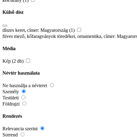
kék-arany (1)
Külső dísz
díszes keret, címer: Magyarország (1)
füves mező, kőfaragványok töredékei, ornamentika, címer: Magyaror
Média
Kép (2 db)
Névtér használata
Ne használja a névteret
Személy
Testületi
Földrajzi
Rendezés
Relevancia szerint
Sorrend