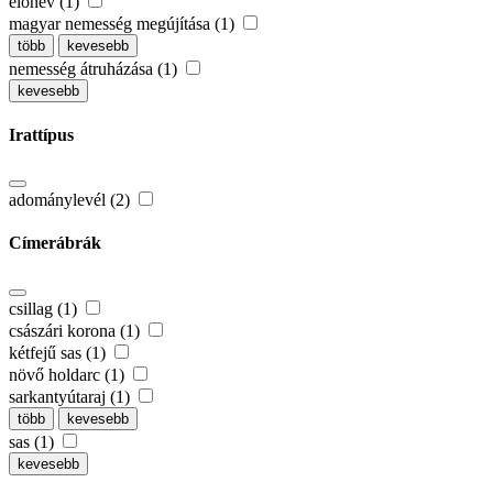
előnév (1)
magyar nemesség megújítása (1)
több
kevesebb
nemesség átruházása (1)
kevesebb
Irattípus
adománylevél (2)
Címerábrák
csillag (1)
császári korona (1)
kétfejű sas (1)
növő holdarc (1)
sarkantyútaraj (1)
több
kevesebb
sas (1)
kevesebb