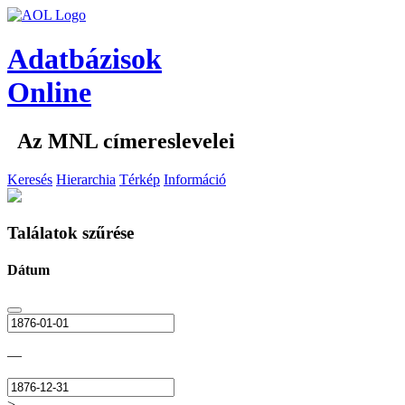
Adatbázisok
Online
Az MNL címereslevelei
Keresés
Hierarchia
Térkép
Információ
Találatok szűrése
Dátum
—
>