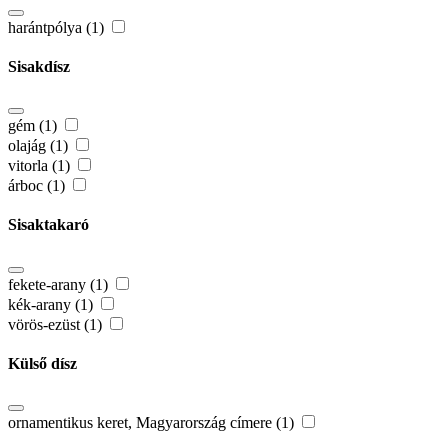
harántpólya (1)
Sisakdísz
gém (1)
olajág (1)
vitorla (1)
árboc (1)
Sisaktakaró
fekete-arany (1)
kék-arany (1)
vörös-ezüst (1)
Külső dísz
ornamentikus keret, Magyarország címere (1)