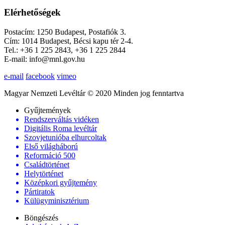
Elérhetőségek
Postacím: 1250 Budapest, Postafiók 3.
Cím: 1014 Budapest, Bécsi kapu tér 2-4.
Tel.: +36 1 225 2843, +36 1 225 2844
E-mail: info@mnl.gov.hu
e-mail
facebook
vimeo
Magyar Nemzeti Levéltár © 2020 Minden jog fenntartva
Gyűjtemények
Rendszerváltás vidéken
Digitális Roma levéltár
Szovjetunióba elhurcoltak
Első világháború
Reformáció 500
Családtörténet
Helytörténet
Középkori gyűjtemény
Pártiratok
Külügyminisztérium
Böngészés