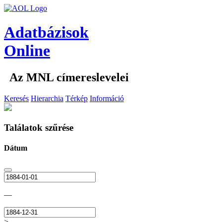
Adatbázisok
Online
Az MNL címereslevelei
Keresés
Hierarchia
Térkép
Információ
Találatok szűrése
Dátum
—
>