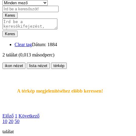
Keres
Keres
Clear tag
Dátum: 1884
2 találat
(0,013 másodperc)
ikon nézet
lista nézet
térkép
A térkép megjelenítéséhez elöbb keressen!
Előző
1
Következő
10
20
50
találat