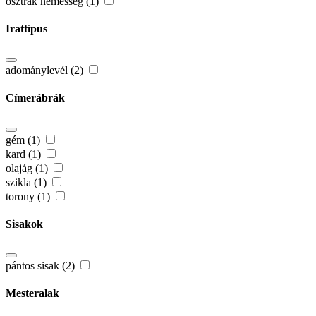
osztrák nemesség (1)
Irattípus
adománylevél (2)
Címerábrák
gém (1)
kard (1)
olajág (1)
szikla (1)
torony (1)
Sisakok
pántos sisak (2)
Mesteralak