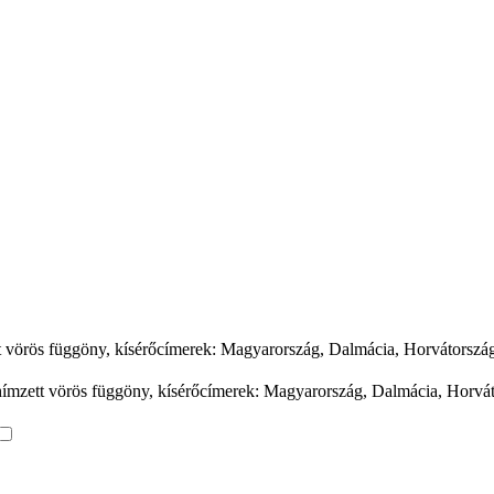
zett vörös függöny, kísérőcímerek: Magyarország, Dalmácia, Horvátorszá
l hímzett vörös függöny, kísérőcímerek: Magyarország, Dalmácia, Horvá