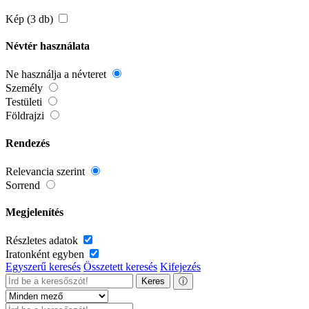
Kép (3 db)
Névtér használata
Ne használja a névteret
Személy
Testületi
Földrajzi
Rendezés
Relevancia szerint
Sorrend
Megjelenítés
Részletes adatok
Iratonként egyben
Egyszerű keresés
Összetett keresés
Kifejezés
Keres
ⓘ