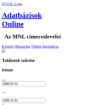
Adatbázisok
Online
Az MNL címereslevelei
Keresés
Hierarchia
Térkép
Információ
Találatok szűrése
Dátum
—
>