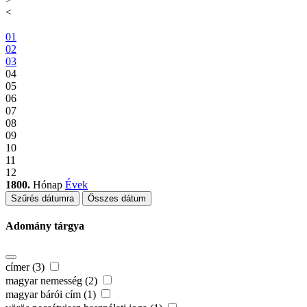
<
01
02
03
04
05
06
07
08
09
10
11
12
1800.
Hónap
Évek
Szűrés dátumra
Összes dátum
Adomány tárgya
címer (3)
magyar nemesség (2)
magyar bárói cím (1)