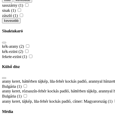
sasszárny (1)
sisak (1)
zászló (1)
kevesebb
Sisaktakaró
kék-arany (2)
kék-ezüst (2)
fekete-ezüst (1)
Külső dísz
arany keret, háttérben tájkép, lila-fehér kockás padló, arannyal hím
Bulgária (1)
arany keret, rózsaszín-fehér kockás padló, háttérben tájkép, arannya
Bulgária (1)
arany keret, tájkép, lila-fehér kockás padló, címer: Magyarország (1)
Média