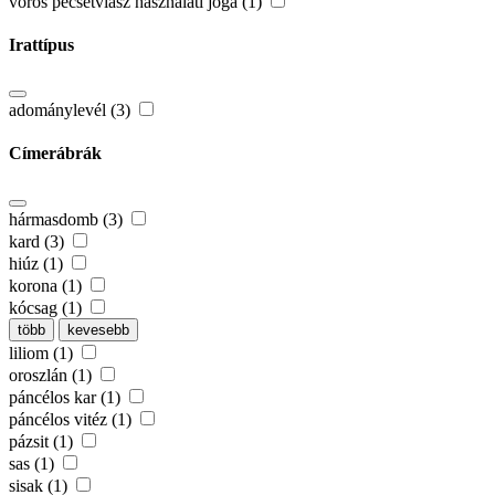
vörös pecsétviasz használati joga (1)
Irattípus
adománylevél (3)
Címerábrák
hármasdomb (3)
kard (3)
hiúz (1)
korona (1)
kócsag (1)
több
kevesebb
liliom (1)
oroszlán (1)
páncélos kar (1)
páncélos vitéz (1)
pázsit (1)
sas (1)
sisak (1)