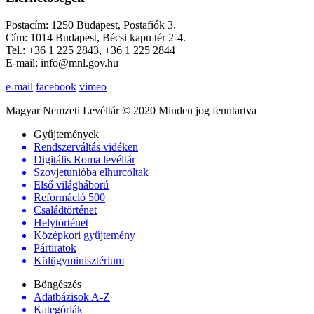
Postacím: 1250 Budapest, Postafiók 3.
Cím: 1014 Budapest, Bécsi kapu tér 2-4.
Tel.: +36 1 225 2843, +36 1 225 2844
E-mail: info@mnl.gov.hu
e-mail
facebook
vimeo
Magyar Nemzeti Levéltár © 2020 Minden jog fenntartva
Gyűjtemények
Rendszerváltás vidéken
Digitális Roma levéltár
Szovjetunióba elhurcoltak
Első világháború
Reformáció 500
Családtörténet
Helytörténet
Középkori gyűjtemény
Pártiratok
Külügyminisztérium
Böngészés
Adatbázisok A-Z
Kategóriák