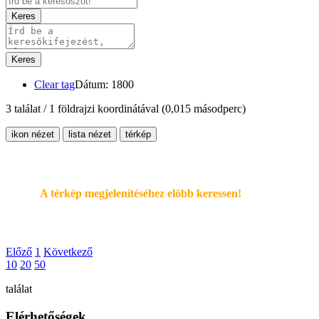
Keres
Keres
Clear tag
Dátum: 1800
3 találat / 1 földrajzi koordinátával
(0,015 másodperc)
ikon nézet
lista nézet
térkép
A térkép megjelenítéséhez elöbb keressen!
Előző
1
Következő
10
20
50
találat
Elérhetőségek