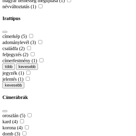
magyar nemesség megújítása (1)
névváltoztatás (1)
Irattípus
címerkép (5)
adománylevél (3)
családfa (2)
feljegyzés (2)
címerfestmény (1)
több
kevesebb
jegyzék (1)
jelentés (1)
kevesebb
Címerábrák
oroszlán (5)
kard (4)
korona (4)
domb (3)