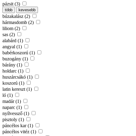
pázsit (3)
több
kevesebb
búzakalász (2)
hármasdomb (2)
liliom (2)
sas (2)
alabárd (1)
angyal (1)
babérkoszorú (1)
buzogány (1)
bárány (1)
holdarc (1)
huszárcsákó (1)
koszorú (1)
latin kereszt (1)
ló (1)
madár (1)
naparc (1)
nyílvessző (1)
pisztoly (1)
páncélos kar (1)
páncélos vitéz (1)