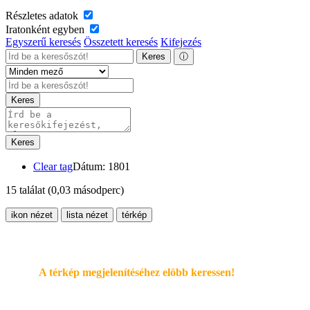
Részletes adatok
Iratonként egyben
Egyszerű keresés
Összetett keresés
Kifejezés
Keres
ⓘ
Keres
Keres
Clear tag
Dátum: 1801
15 találat
(0,03 másodperc)
ikon nézet
lista nézet
térkép
A térkép megjelenítéséhez elöbb keressen!