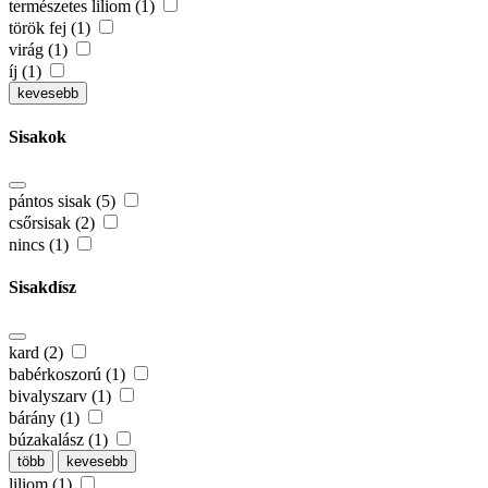
természetes liliom (1)
török fej (1)
virág (1)
íj (1)
kevesebb
Sisakok
pántos sisak (5)
csőrsisak (2)
nincs (1)
Sisakdísz
kard (2)
babérkoszorú (1)
bivalyszarv (1)
bárány (1)
búzakalász (1)
több
kevesebb
liliom (1)