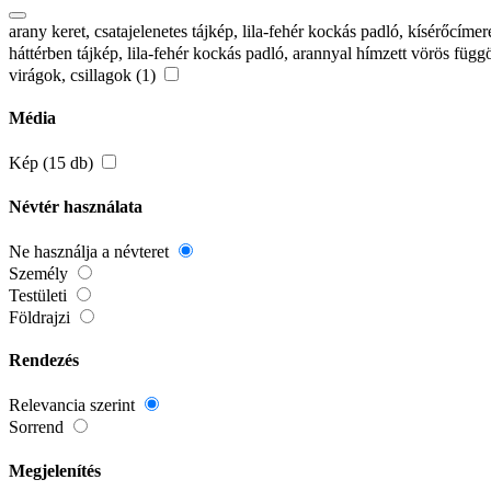
arany keret, csatajelenetes tájkép, lila-fehér kockás padló, kísérőcí
háttérben tájkép, lila-fehér kockás padló, arannyal hímzett vörös fü
virágok, csillagok (1)
Média
Kép (15 db)
Névtér használata
Ne használja a névteret
Személy
Testületi
Földrajzi
Rendezés
Relevancia szerint
Sorrend
Megjelenítés