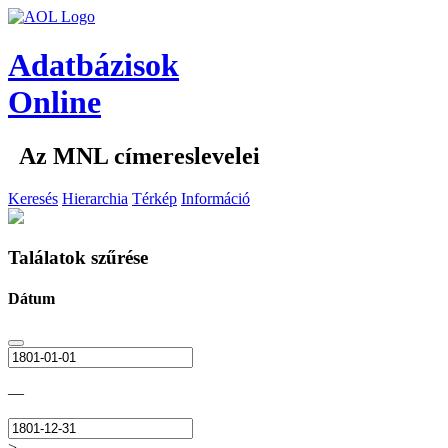
Adatbázisok
Online
Az MNL címereslevelei
Keresés
Hierarchia
Térkép
Információ
Találatok szűrése
Dátum
—
>