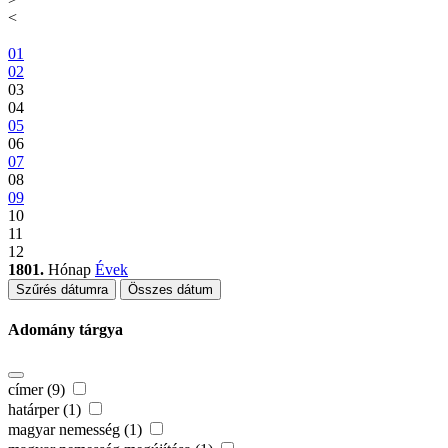
<
01
02
03
04
05
06
07
08
09
10
11
12
1801.
Hónap
Évek
Szűrés dátumra
Összes dátum
Adomány tárgya
címer (9)
határper (1)
magyar nemesség (1)