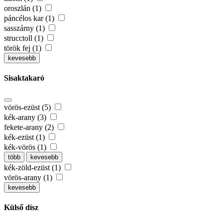
oroszlán (1)
páncélos kar (1)
sasszárny (1)
strucctoll (1)
török fej (1)
kevesebb
Sisaktakaró
vörös-ezüst (5)
kék-arany (3)
fekete-arany (2)
kék-ezüst (1)
kék-vörös (1)
több
kevesebb
kék-zöld-ezüst (1)
vörös-arany (1)
kevesebb
Külső dísz