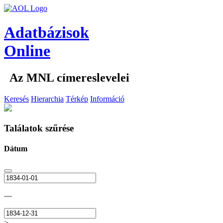
Adatbázisok
Online
Az MNL címereslevelei
Keresés
Hierarchia
Térkép
Információ
Találatok szűrése
Dátum
—
>