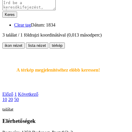
Keres
Clear tag
Dátum: 1834
3 találat / 1 földrajzi koordinátával
(0,013 másodperc)
ikon nézet
lista nézet
térkép
A térkép megjelenítéséhez elöbb keressen!
Előző
1
Következő
10
20
50
találat
Elérhetőségek