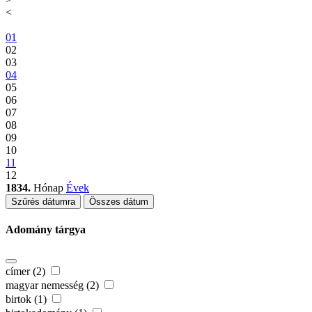
<
01
02
03
04
05
06
07
08
09
10
11
12
1834.
Hónap
Évek
Szűrés dátumra
Összes dátum
Adomány tárgya
címer (2)
magyar nemesség (2)
birtok (1)