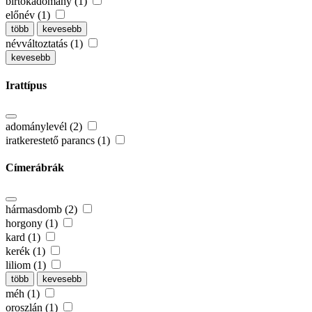
birtokadomány (1)
előnév (1)
több
kevesebb
névváltoztatás (1)
kevesebb
Irattípus
adománylevél (2)
iratkerestető parancs (1)
Címerábrák
hármasdomb (2)
horgony (1)
kard (1)
kerék (1)
liliom (1)
több
kevesebb
méh (1)
oroszlán (1)