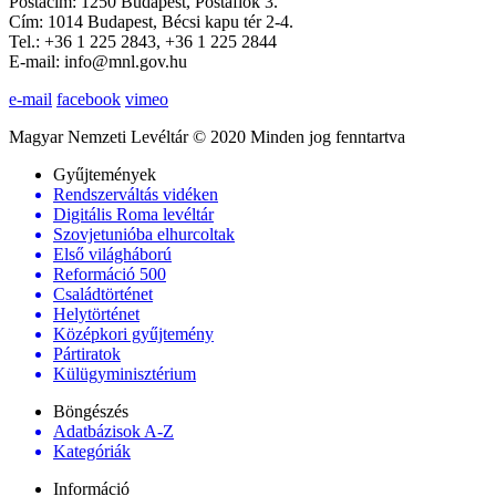
Postacím: 1250 Budapest, Postafiók 3.
Cím: 1014 Budapest, Bécsi kapu tér 2-4.
Tel.: +36 1 225 2843, +36 1 225 2844
E-mail: info@mnl.gov.hu
e-mail
facebook
vimeo
Magyar Nemzeti Levéltár © 2020 Minden jog fenntartva
Gyűjtemények
Rendszerváltás vidéken
Digitális Roma levéltár
Szovjetunióba elhurcoltak
Első világháború
Reformáció 500
Családtörténet
Helytörténet
Középkori gyűjtemény
Pártiratok
Külügyminisztérium
Böngészés
Adatbázisok A-Z
Kategóriák
Információ