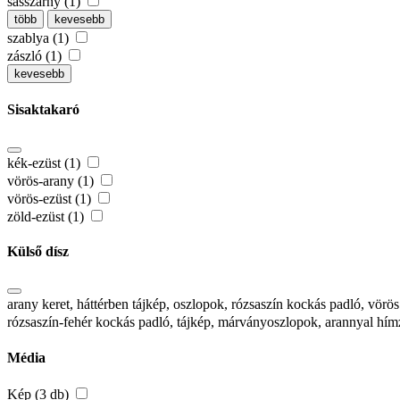
sasszárny (1)
több
kevesebb
szablya (1)
zászló (1)
kevesebb
Sisaktakaró
kék-ezüst (1)
vörös-arany (1)
vörös-ezüst (1)
zöld-ezüst (1)
Külső dísz
arany keret, háttérben tájkép, oszlopok, rózsaszín kockás padló, vör
rózsaszín-fehér kockás padló, tájkép, márványoszlopok, arannyal hím
Média
Kép (3 db)