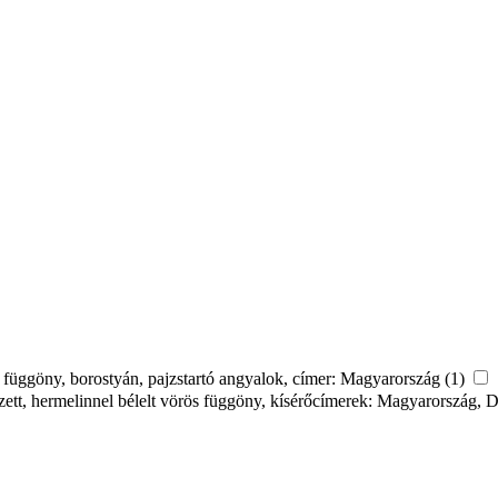
ös függöny, borostyán, pajzstartó angyalok, címer: Magyarország (1)
zett, hermelinnel bélelt vörös függöny, kísérőcímerek: Magyarország, 