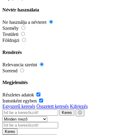
Névtér használata
Ne használja a névteret
Személy
Testületi
Földrajzi
Rendezés
Relevancia szerint
Sorrend
Megjelenítés
Részletes adatok
Iratonként egyben
Egyszerű keresés
Összetett keresés
Kifejezés
Keres
ⓘ
Keres