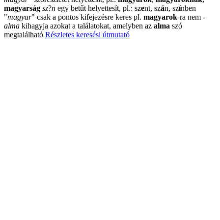
magyarság
sz
?
n
egy betűt helyettesít, pl.: sz
e
nt, sz
á
n, sz
í
nben
"
magyar
"
csak a pontos kifejezésre keres pl.
magyarok
-ra nem
-
alma
kihagyja azokat a találatokat, amelyben az
alma
szó
megtalálható
Részletes keresési útmutató