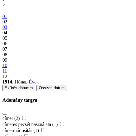
<
01
02
03
04
05
06
07
08
09
10
11
12
1914.
Hónap
Évek
Szűrés dátumra
Összes dátum
Adomány tárgya
címer (2)
címeres pecsét használata (1)
címermódosítás (1)