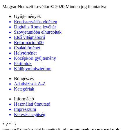
Magyar Nemzeti Levéltár © 2020 Minden jog fenntartva
Gyűjtemények
Rendszerváltás vidéken
Digitális Roma levéltár
Szovjetunióba elhurcoltak
Első világháború
Reformáció 500
Családtörténet
Helytörténet
Középkori gyűjtemény
Pártiratok
Külügyminisztérium
Böngészés
Adatbázisok A-Z
Kategóriák
Információ
Használati útmutató
Impresszum
Keresési segítség
*
?
"
-
\
magyar
*
szórészletet helyettesít, pl.:
magyarok
,
magyaroknak
,