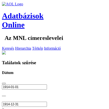
Adatbázisok
Online
Az MNL címereslevelei
Keresés
Hierarchia
Térkép
Információ
Találatok szűrése
Dátum
—
>