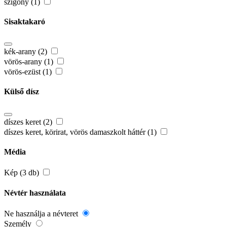
szigony (1)
Sisaktakaró
kék-arany (2)
vörös-arany (1)
vörös-ezüst (1)
Külső dísz
díszes keret (2)
díszes keret, körirat, vörös damaszkolt háttér (1)
Média
Kép (3 db)
Névtér használata
Ne használja a névteret
Személy