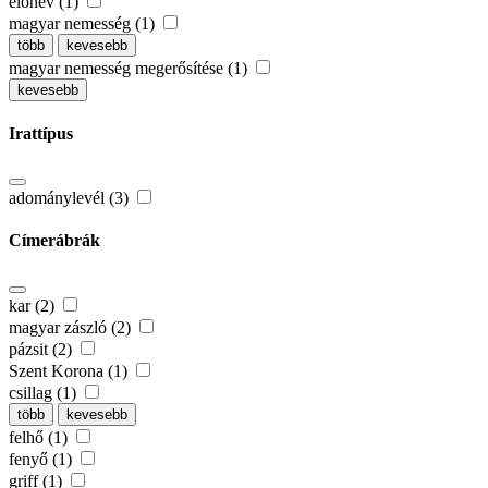
előnév (1)
magyar nemesség (1)
több
kevesebb
magyar nemesség megerősítése (1)
kevesebb
Irattípus
adománylevél (3)
Címerábrák
kar (2)
magyar zászló (2)
pázsit (2)
Szent Korona (1)
csillag (1)
több
kevesebb
felhő (1)
fenyő (1)
griff (1)