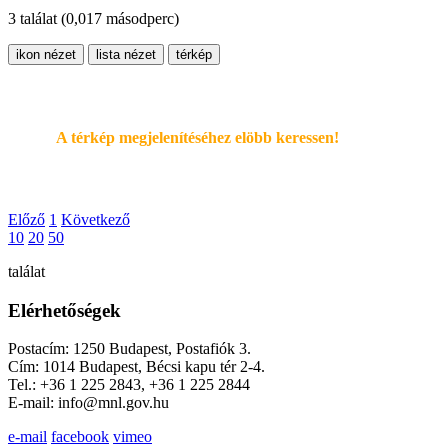
3 találat
(0,017 másodperc)
ikon nézet
lista nézet
térkép
A térkép megjelenítéséhez elöbb keressen!
Előző
1
Következő
10
20
50
találat
Elérhetőségek
Postacím: 1250 Budapest, Postafiók 3.
Cím: 1014 Budapest, Bécsi kapu tér 2-4.
Tel.: +36 1 225 2843, +36 1 225 2844
E-mail: info@mnl.gov.hu
e-mail
facebook
vimeo