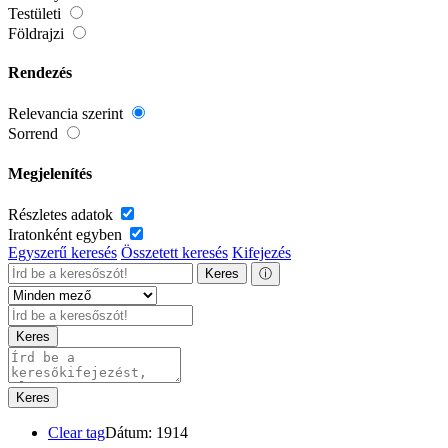
Testületi
Földrajzi
Rendezés
Relevancia szerint
Sorrend
Megjelenítés
Részletes adatok
Iratonként egyben
Egyszerű keresés
Összetett keresés
Kifejezés
Keres
ⓘ
Keres
Keres
Clear tag
Dátum: 1914