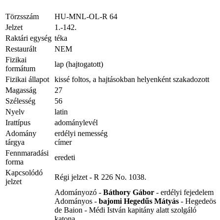
Törzsszám
HU-MNL-OL-R 64
Jelzet
1.-142.
Raktári egység
téka
Restaurált
NEM
Fizikai
lap (hajtogatott)
formátum
Fizikai állapot
kissé foltos, a hajtásokban helyenként szakadozott
Magasság
27
Szélesség
56
Nyelv
latin
Irattípus
adománylevél
Adomány
erdélyi nemesség
tárgya
címer
Fennmaradási
eredeti
forma
Kapcsolódó
Régi jelzet - R 226 No. 1038.
jelzet
Adományozó -
Báthory Gábor
- erdélyi fejedelem
Adományos -
bajomi Hegedűs Mátyás
- Hegedeös
de Baion - Médi István kapitány alatt szolgáló
katona