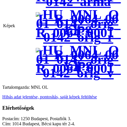
0142_arma
Képek
R_0064_0001_
0142_orig_r
R_0064_0001_
0142_orig_v
Tartalomgazda:
MNL OL
Hibás adat jelentése, pontosítás, saját képek feltöltése
Elérhetőségek
Postacím: 1250 Budapest, Postafiók 3.
Cím: 1014 Budapest, Bécsi kapu tér 2-4.