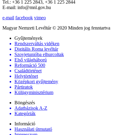
Tel.: +36 1 225 2843, +36 1 225 2844
E-mail: info@mnl.gov.hu
e-mail
facebook
vimeo
Magyar Nemzeti Levéltár © 2020 Minden jog fenntartva
Gyűjtemények
Rendszerváltás vidéken
Digitális Roma levéltár
Szovjetunióba elhurcoltak
Első világháború
Reformáció 500
Családtörténet
Helytörténet
Középkori gyűjtemény
Pártiratok
Külügyminisztérium
Böngészés
Adatbázisok A-Z
Kategóriák
Információ
Használati útmutató
Impresszum