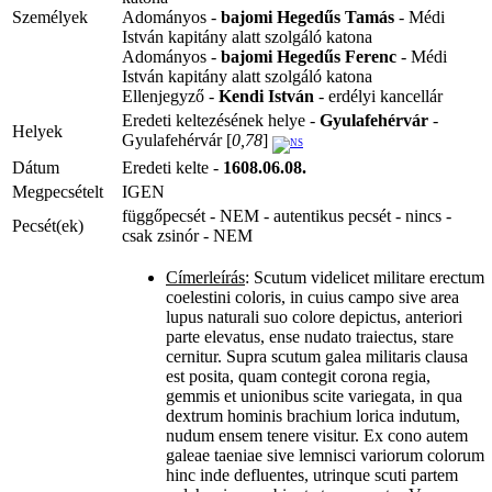
Személyek
Adományos -
bajomi Hegedűs Tamás
- Médi
István kapitány alatt szolgáló katona
Adományos -
bajomi Hegedűs Ferenc
- Médi
István kapitány alatt szolgáló katona
Ellenjegyző -
Kendi István
- erdélyi kancellár
Eredeti keltezésének helye -
Gyulafehérvár
-
Helyek
Gyulafehérvár [
0,78
]
Dátum
Eredeti kelte -
1608.06.08.
Megpecsételt
IGEN
függőpecsét - NEM - autentikus pecsét - nincs -
Pecsét(ek)
csak zsinór - NEM
Címerleírás
: Scutum videlicet militare erectum
coelestini coloris, in cuius campo sive area
lupus naturali suo colore depictus, anteriori
parte elevatus, ense nudato traiectus, stare
cernitur. Supra scutum galea militaris clausa
est posita, quam contegit corona regia,
gemmis et unionibus scite variegata, in qua
dextrum hominis brachium lorica indutum,
nudum ensem tenere visitur. Ex cono autem
galeae taeniae sive lemnisci variorum colorum
hinc inde defluentes, utrinque scuti partem