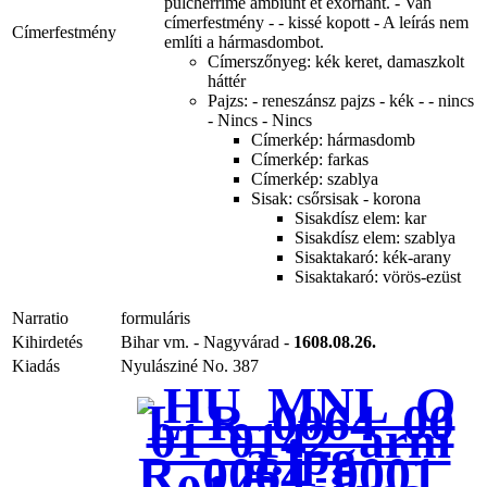
pulcherrime ambiunt et exornant. - Van
címerfestmény - - kissé kopott - A leírás nem
Címerfestmény
említi a hármasdombot.
Címerszőnyeg: kék keret, damaszkolt
háttér
Pajzs: - reneszánsz pajzs - kék - - nincs
- Nincs - Nincs
Címerkép: hármasdomb
Címerkép: farkas
Címerkép: szablya
Sisak: csőrsisak - korona
Sisakdísz elem: kar
Sisakdísz elem: szablya
Sisaktakaró: kék-arany
Sisaktakaró: vörös-ezüst
Narratio
formuláris
Kihirdetés
Bihar vm. - Nagyvárad -
1608.08.26.
Kiadás
Nyulásziné No. 387
R_0064_0001_