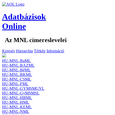
Adatbázisok
Online
Az MNL címereslevelei
Keresés
Hierarchia
Térkép
Információ
HU-MNL-BaML
HU-MNL-BAZML
HU-MNL-BéML
HU-MNL-BKML
HU-MNL-CSML
HU-MNL-FML
HU-MNL-GYMSMGYL
HU-MNL-GyMSMSL
HU-MNL-HBML
HU-MNL-HML
HU-MNL-KEML
HU-MNL-NML