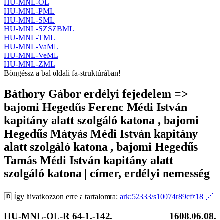
HU-MNL-OL
HU-MNL-PML
HU-MNL-SML
HU-MNL-SZSZBML
HU-MNL-TML
HU-MNL-VaML
HU-MNL-VeML
HU-MNL-ZML
Böngéssz a bal oldali fa-struktúrában!
Báthory Gábor erdélyi fejedelem =>
bajomi Hegedűs Ferenc Médi István
kapitány alatt szolgáló katona , bajomi
Hegedűs Mátyás Médi István kapitány
alatt szolgáló katona , bajomi Hegedűs
Tamás Médi István kapitány alatt
szolgáló katona | címer, erdélyi nemesség
🆔
Így hivatkozzon erre a tartalomra:
ark:52333/s10074r89cfz18
🔗
HU-MNL-OL-R 64-1.-142.
1608.06.08.