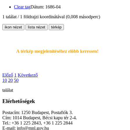
Clear tag
Dátum: 1686-04
1 találat / 1 földrajzi koordinátával
(0,008 másodperc)
ikon nézet
lista nézet
térkép
A térkép megjelenítéséhez elöbb keressen!
Előző
1
Következő
10
20
50
találat
Elérhetőségek
Postacím: 1250 Budapest, Postafiók 3.
Cím: 1014 Budapest, Bécsi kapu tér 2-4.
Tel.: +36 1 225 2843, +36 1 225 2844
E-mail: info@mnl.gov.hu