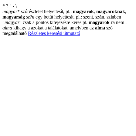
*
?
"
-
\
magyar
*
szórészletet helyettesít, pl.:
magyarok
,
magyaroknak
,
magyarság
sz
?
n
egy betűt helyettesít, pl.: sz
e
nt, sz
á
n, sz
í
nben
"
magyar
"
csak a pontos kifejezésre keres pl.
magyarok
-ra nem
-
alma
kihagyja azokat a találatokat, amelyben az
alma
szó
megtalálható
Részletes keresési útmutató