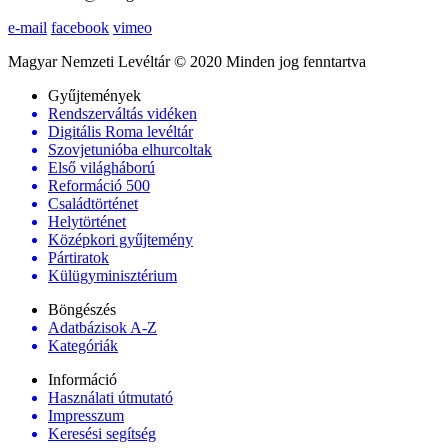
e-mail
facebook
vimeo
Magyar Nemzeti Levéltár © 2020 Minden jog fenntartva
Gyűjtemények
Rendszerváltás vidéken
Digitális Roma levéltár
Szovjetunióba elhurcoltak
Első világháború
Reformáció 500
Családtörténet
Helytörténet
Középkori gyűjtemény
Pártiratok
Külügyminisztérium
Böngészés
Adatbázisok A-Z
Kategóriák
Információ
Használati útmutató
Impresszum
Keresési segítség