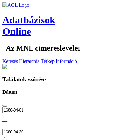
Adatbázisok
Online
Az MNL címereslevelei
Keresés
Hierarchia
Térkép
Információ
Találatok szűrése
Dátum
—
>