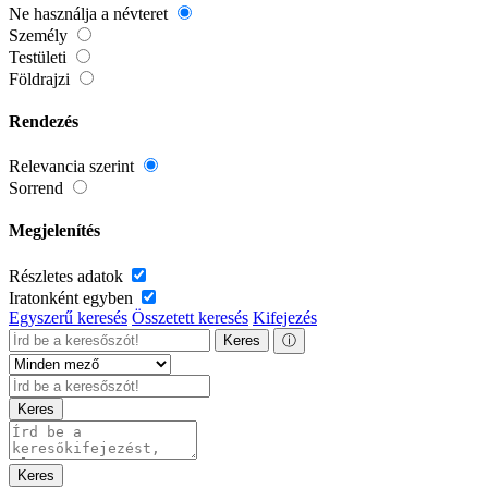
Ne használja a névteret
Személy
Testületi
Földrajzi
Rendezés
Relevancia szerint
Sorrend
Megjelenítés
Részletes adatok
Iratonként egyben
Egyszerű keresés
Összetett keresés
Kifejezés
Keres
ⓘ
Keres
Keres