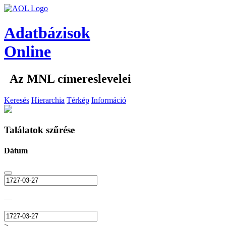
Adatbázisok
Online
Az MNL címereslevelei
Keresés
Hierarchia
Térkép
Információ
Találatok szűrése
Dátum
—
>