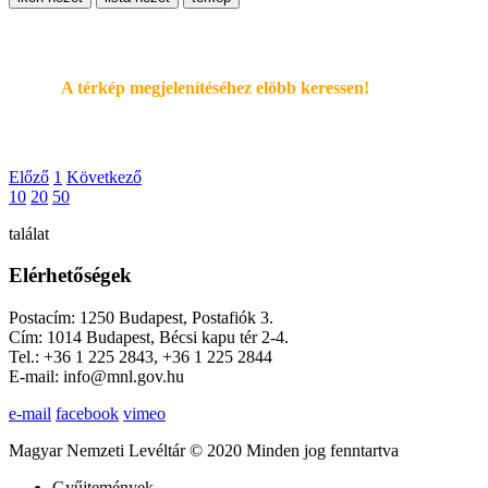
A térkép megjelenítéséhez elöbb keressen!
Előző
1
Következő
10
20
50
találat
Elérhetőségek
Postacím: 1250 Budapest, Postafiók 3.
Cím: 1014 Budapest, Bécsi kapu tér 2-4.
Tel.: +36 1 225 2843, +36 1 225 2844
E-mail: info@mnl.gov.hu
e-mail
facebook
vimeo
Magyar Nemzeti Levéltár © 2020 Minden jog fenntartva
Gyűjtemények