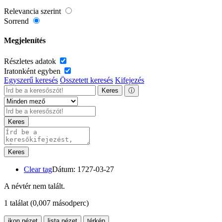
Relevancia szerint
Sorrend
Megjelenítés
Részletes adatok
Iratonként egyben
Egyszerű keresés
Összetett keresés
Kifejezés
Keres
ⓘ
Keres
Keres
Clear tag
Dátum: 1727-03-27
A névtér nem talált.
1 találat
(0,007 másodperc)
ikon nézet
lista nézet
térkép