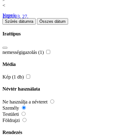
<
Napok
1727. 03. 27.
Szűrés dátumra
Összes dátum
Irattípus
nemességigazolás (1)
Média
Kép (1 db)
Névtér használata
Ne használja a névteret
Személy
Testületi
Földrajzi
Rendezés