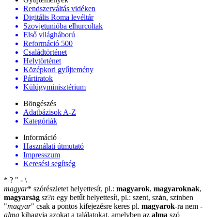
Rendszerváltás vidéken
Digitális Roma levéltár
Szovjetunióba elhurcoltak
Első világháború
Reformáció 500
Családtörténet
Helytörténet
Középkori gyűjtemény
Pártiratok
Külügyminisztérium
Böngészés
Adatbázisok A-Z
Kategóriák
Információ
Használati útmutató
Impresszum
Keresési segítség
*
?
"
-
\
magyar
*
szórészletet helyettesít, pl.:
magyarok
,
magyaroknak
,
magyarság
sz
?
n
egy betűt helyettesít, pl.: sz
e
nt, sz
á
n, sz
í
nben
"
magyar
"
csak a pontos kifejezésre keres pl.
magyarok
-ra nem
-
alma
kihagyja azokat a találatokat, amelyben az
alma
szó