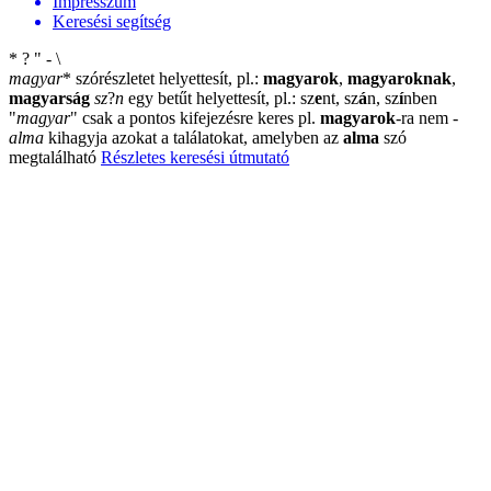
Impresszum
Keresési segítség
*
?
"
-
\
magyar
*
szórészletet helyettesít, pl.:
magyarok
,
magyaroknak
,
magyarság
sz
?
n
egy betűt helyettesít, pl.: sz
e
nt, sz
á
n, sz
í
nben
"
magyar
"
csak a pontos kifejezésre keres pl.
magyarok
-ra nem
-
alma
kihagyja azokat a találatokat, amelyben az
alma
szó
megtalálható
Részletes keresési útmutató