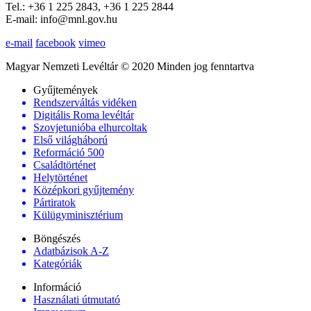
Tel.: +36 1 225 2843, +36 1 225 2844
E-mail: info@mnl.gov.hu
e-mail
facebook
vimeo
Magyar Nemzeti Levéltár © 2020 Minden jog fenntartva
Gyűjtemények
Rendszerváltás vidéken
Digitális Roma levéltár
Szovjetunióba elhurcoltak
Első világháború
Reformáció 500
Családtörténet
Helytörténet
Középkori gyűjtemény
Pártiratok
Külügyminisztérium
Böngészés
Adatbázisok A-Z
Kategóriák
Információ
Használati útmutató