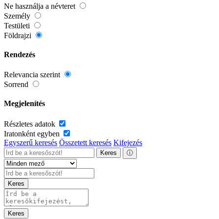
Ne használja a névteret
Személy
Testületi
Földrajzi
Rendezés
Relevancia szerint
Sorrend
Megjelenítés
Részletes adatok
Iratonként egyben
Egyszerű keresés
Összetett keresés
Kifejezés
Keres
ⓘ
Keres
Keres