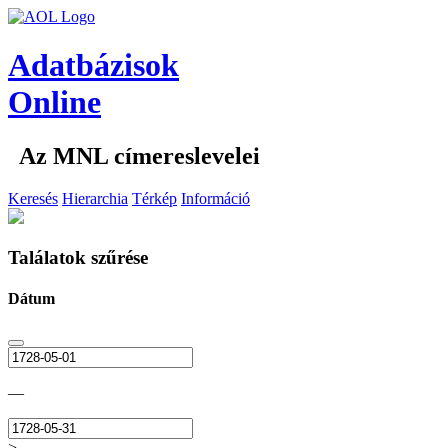
Adatbázisok
Online
Az MNL címereslevelei
Keresés
Hierarchia
Térkép
Információ
Találatok szűrése
Dátum
—
>