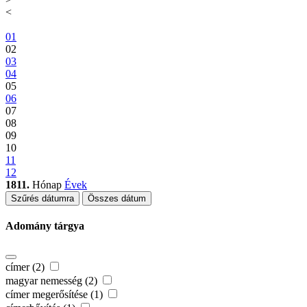
<
01
02
03
04
05
06
07
08
09
10
11
12
1811.
Hónap
Évek
Szűrés dátumra
Összes dátum
Adomány tárgya
címer (2)
magyar nemesség (2)
címer megerősítése (1)