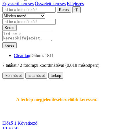
Egyszerű keresés
Összetett keresés
Kifejezés
Keres
ⓘ
Keres
Keres
Clear tag
Dátum: 1811
7 találat / 2 földrajzi koordinátával
(0,018 másodperc)
ikon nézet
lista nézet
térkép
A térkép megjelenítéséhez elöbb keressen!
Előző
1
Következő
10
20
50