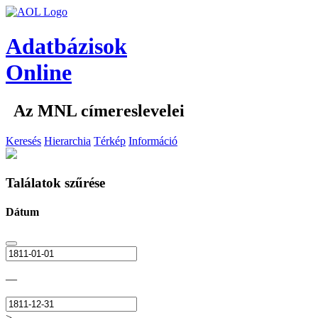
Adatbázisok
Online
Az MNL címereslevelei
Keresés
Hierarchia
Térkép
Információ
Találatok szűrése
Dátum
—
>