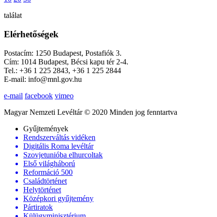
találat
Elérhetőségek
Postacím: 1250 Budapest, Postafiók 3.
Cím: 1014 Budapest, Bécsi kapu tér 2-4.
Tel.: +36 1 225 2843, +36 1 225 2844
E-mail: info@mnl.gov.hu
e-mail
facebook
vimeo
Magyar Nemzeti Levéltár © 2020 Minden jog fenntartva
Gyűjtemények
Rendszerváltás vidéken
Digitális Roma levéltár
Szovjetunióba elhurcoltak
Első világháború
Reformáció 500
Családtörténet
Helytörténet
Középkori gyűjtemény
Pártiratok
Külügyminisztérium