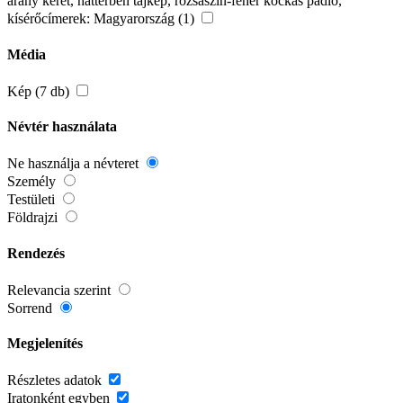
arany keret, háttérben tájkép, rózsaszín-fehér kockás padló,
kísérőcímerek: Magyarország (1)
Média
Kép (7 db)
Névtér használata
Ne használja a névteret
Személy
Testületi
Földrajzi
Rendezés
Relevancia szerint
Sorrend
Megjelenítés
Részletes adatok
Iratonként egyben