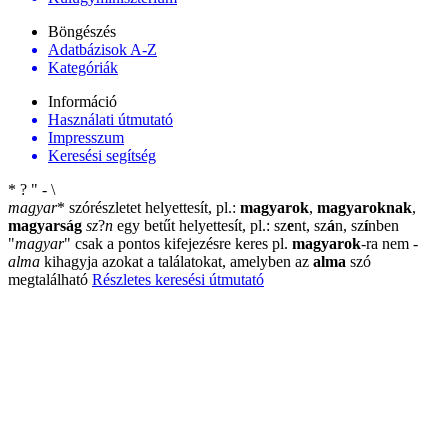
Böngészés
Adatbázisok A-Z
Kategóriák
Információ
Használati útmutató
Impresszum
Keresési segítség
*
?
"
-
\
magyar
*
szórészletet helyettesít, pl.:
magyarok
,
magyaroknak
,
magyarság
sz
?
n
egy betűt helyettesít, pl.: sz
e
nt, sz
á
n, sz
í
nben
"
magyar
"
csak a pontos kifejezésre keres pl.
magyarok
-ra nem
-
alma
kihagyja azokat a találatokat, amelyben az
alma
szó
megtalálható
Részletes keresési útmutató