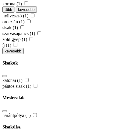
korona (1)
több
kevesebb
nyílvessző (1)
oroszlán (1)
sisak (1)
szarvasagancs (1)
zöld gyep (1)
íj (1)
kevesebb
Sisakok
katonai (1)
pántos sisak (1)
Mesteralak
harántpólya (1)
Sisakdísz