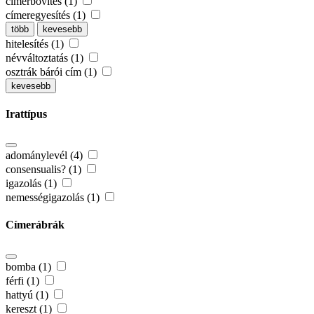
címerbővítés (1)
címeregyesítés (1)
több
kevesebb
hitelesítés (1)
névváltoztatás (1)
osztrák bárói cím (1)
kevesebb
Irattípus
adománylevél (4)
consensualis? (1)
igazolás (1)
nemességigazolás (1)
Címerábrák
bomba (1)
férfi (1)
hattyú (1)
kereszt (1)