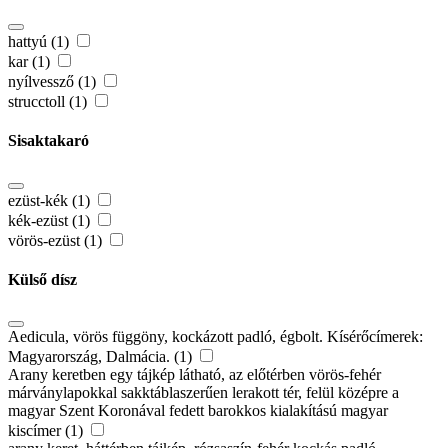
hattyú (1)
kar (1)
nyílvessző (1)
strucctoll (1)
Sisaktakaró
ezüst-kék (1)
kék-ezüst (1)
vörös-ezüst (1)
Külső dísz
Aedicula, vörös függöny, kockázott padló, égbolt. Kísérőcímerek:
Magyarország, Dalmácia. (1)
Arany keretben egy tájkép látható, az előtérben vörös-fehér
márványlapokkal sakktáblaszerűen lerakott tér, felül középre a
magyar Szent Koronával fedett barokkos kialakítású magyar
kiscímer (1)