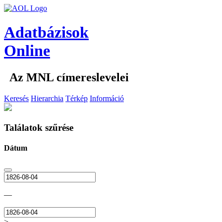
Adatbázisok
Online
Az MNL címereslevelei
Keresés
Hierarchia
Térkép
Információ
Találatok szűrése
Dátum
—
>