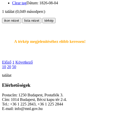
Clear tag
Dátum: 1826-08-04
1 találat
(0,049 másodperc)
ikon nézet
lista nézet
térkép
A térkép megjelenítéséhez elöbb keressen!
Előző
1
Következő
10
20
50
találat
Elérhetőségek
Postacím: 1250 Budapest, Postafiók 3.
Cím: 1014 Budapest, Bécsi kapu tér 2-4.
Tel.: +36 1 225 2843, +36 1 225 2844
E-mail: info@mnl.gov.hu