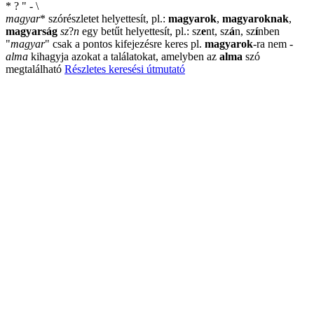
*
?
"
-
\
magyar
*
szórészletet helyettesít, pl.:
magyarok
,
magyaroknak
,
magyarság
sz
?
n
egy betűt helyettesít, pl.: sz
e
nt, sz
á
n, sz
í
nben
"
magyar
"
csak a pontos kifejezésre keres pl.
magyarok
-ra nem
-
alma
kihagyja azokat a találatokat, amelyben az
alma
szó
megtalálható
Részletes keresési útmutató