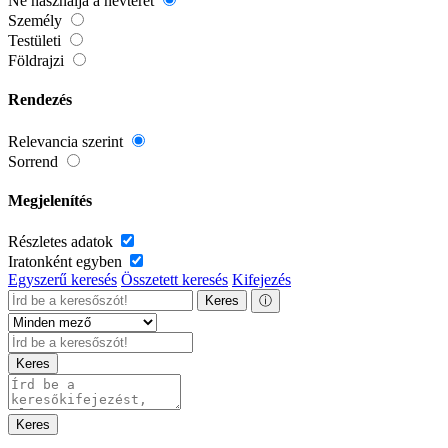
Ne használja a névteret
Személy
Testületi
Földrajzi
Rendezés
Relevancia szerint
Sorrend
Megjelenítés
Részletes adatok
Iratonként egyben
Egyszerű keresés
Összetett keresés
Kifejezés
Keres
ⓘ
Keres
Keres