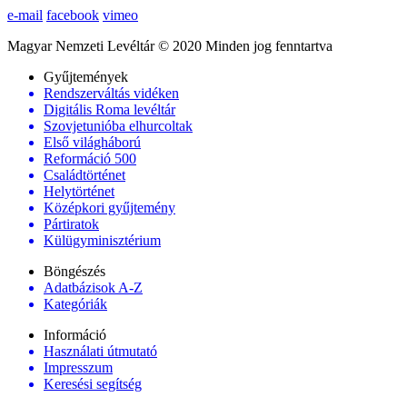
e-mail
facebook
vimeo
Magyar Nemzeti Levéltár © 2020 Minden jog fenntartva
Gyűjtemények
Rendszerváltás vidéken
Digitális Roma levéltár
Szovjetunióba elhurcoltak
Első világháború
Reformáció 500
Családtörténet
Helytörténet
Középkori gyűjtemény
Pártiratok
Külügyminisztérium
Böngészés
Adatbázisok A-Z
Kategóriák
Információ
Használati útmutató
Impresszum
Keresési segítség