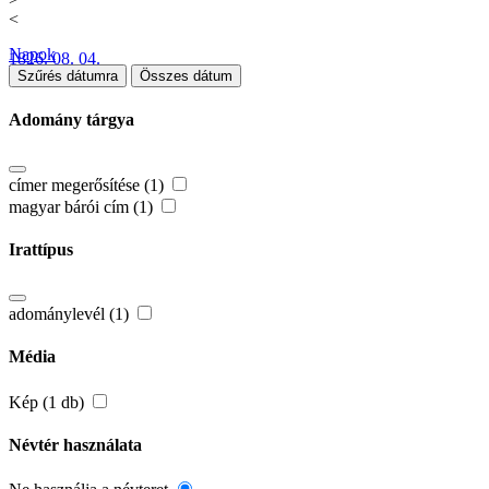
<
Napok
1826. 08. 04.
Szűrés dátumra
Összes dátum
Adomány tárgya
címer megerősítése (1)
magyar bárói cím (1)
Irattípus
adománylevél (1)
Média
Kép (1 db)
Névtér használata