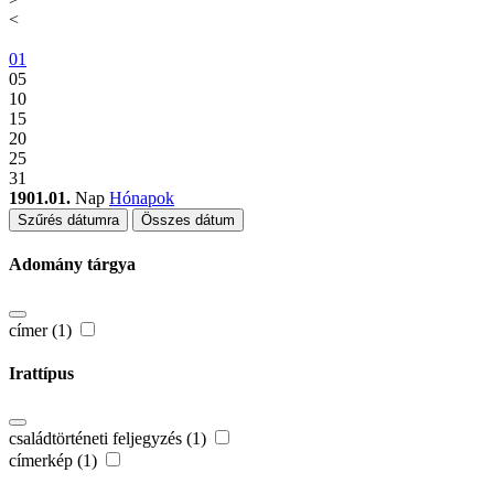
<
01
05
10
15
20
25
31
1901.01.
Nap
Hónapok
Szűrés dátumra
Összes dátum
Adomány tárgya
címer (1)
Irattípus
családtörténeti feljegyzés (1)
címerkép (1)