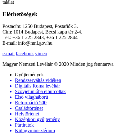
találat
Elérhetőségek
Postacím: 1250 Budapest, Postafiók 3.
Cím: 1014 Budapest, Bécsi kapu tér 2-4.
Tel.: +36 1 225 2843, +36 1 225 2844
E-mail: info@mnl.gov.hu
e-mail
facebook
vimeo
Magyar Nemzeti Levéltár © 2020 Minden jog fenntartva
Gyűjtemények
Rendszerváltás vidéken
Digitális Roma levéltár
Szovjetunióba elhurcoltak
Első világháború
Reformáció 500
Családtörténet
Helytörténet
Középkori gyűjtemény
Pártiratok
Külügyminisztérium