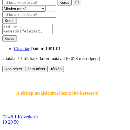
Keres
ⓘ
Keres
Keres
Clear tag
Dátum: 1901-01
2 találat / 1 földrajzi koordinátával
(0,058 másodperc)
ikon nézet
lista nézet
térkép
A térkép megjelenítéséhez elöbb keressen!
Előző
1
Következő
10
20
50