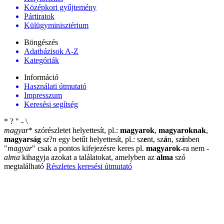
Középkori gyűjtemény
Pártiratok
Külügyminisztérium
Böngészés
Adatbázisok A-Z
Kategóriák
Információ
Használati útmutató
Impresszum
Keresési segítség
*
?
"
-
\
magyar
*
szórészletet helyettesít, pl.:
magyarok
,
magyaroknak
,
magyarság
sz
?
n
egy betűt helyettesít, pl.: sz
e
nt, sz
á
n, sz
í
nben
"
magyar
"
csak a pontos kifejezésre keres pl.
magyarok
-ra nem
-
alma
kihagyja azokat a találatokat, amelyben az
alma
szó
megtalálható
Részletes keresési útmutató