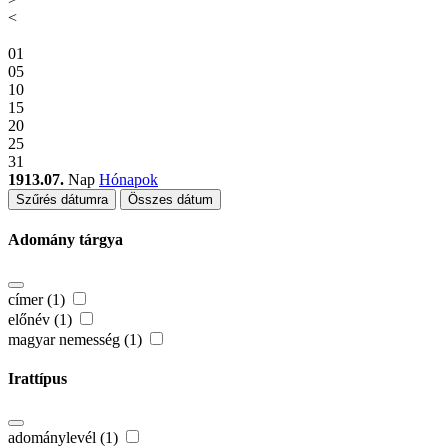
<
01
05
10
15
20
25
31
1913.07.
Nap
Hónapok
Szűrés dátumra
Összes dátum
Adomány tárgya
címer (1)
előnév (1)
magyar nemesség (1)
Irattípus
adománylevél (1)