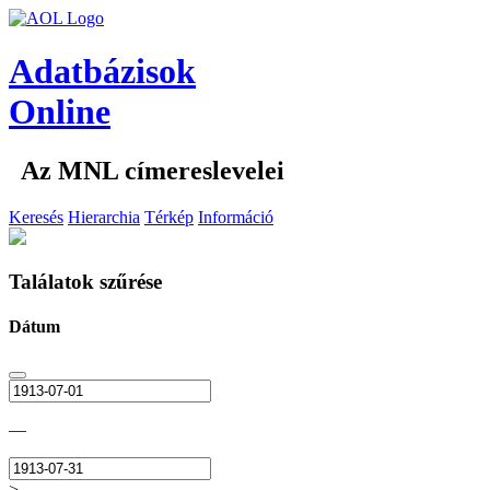
Adatbázisok
Online
Az MNL címereslevelei
Keresés
Hierarchia
Térkép
Információ
Találatok szűrése
Dátum
—
>