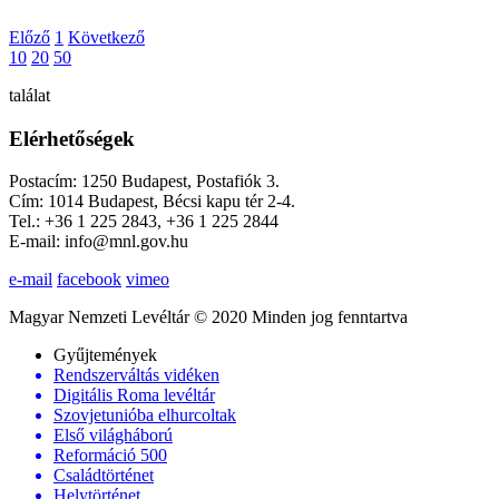
Előző
1
Következő
10
20
50
találat
Elérhetőségek
Postacím: 1250 Budapest, Postafiók 3.
Cím: 1014 Budapest, Bécsi kapu tér 2-4.
Tel.: +36 1 225 2843, +36 1 225 2844
E-mail: info@mnl.gov.hu
e-mail
facebook
vimeo
Magyar Nemzeti Levéltár © 2020 Minden jog fenntartva
Gyűjtemények
Rendszerváltás vidéken
Digitális Roma levéltár
Szovjetunióba elhurcoltak
Első világháború
Reformáció 500
Családtörténet
Helytörténet