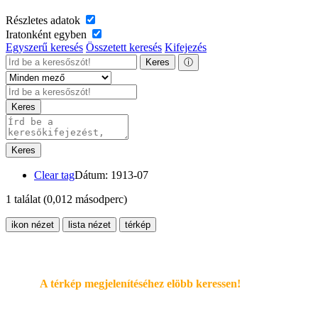
Részletes adatok
Iratonként egyben
Egyszerű keresés
Összetett keresés
Kifejezés
Keres
ⓘ
Keres
Keres
Clear tag
Dátum: 1913-07
1 találat
(0,012 másodperc)
ikon nézet
lista nézet
térkép
A térkép megjelenítéséhez elöbb keressen!