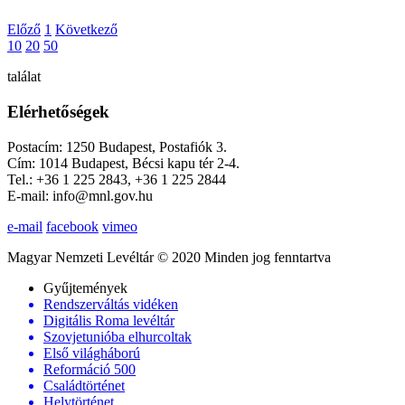
Előző
1
Következő
10
20
50
találat
Elérhetőségek
Postacím: 1250 Budapest, Postafiók 3.
Cím: 1014 Budapest, Bécsi kapu tér 2-4.
Tel.: +36 1 225 2843, +36 1 225 2844
E-mail: info@mnl.gov.hu
e-mail
facebook
vimeo
Magyar Nemzeti Levéltár © 2020 Minden jog fenntartva
Gyűjtemények
Rendszerváltás vidéken
Digitális Roma levéltár
Szovjetunióba elhurcoltak
Első világháború
Reformáció 500
Családtörténet
Helytörténet