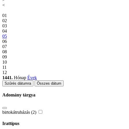
<
01
02
03
04
05
06
07
08
09
10
11
12
1441.
Hónap
Évek
Szűrés dátumra
Összes dátum
Adomány tárgya
birtokátruházás (2)
Irattípus