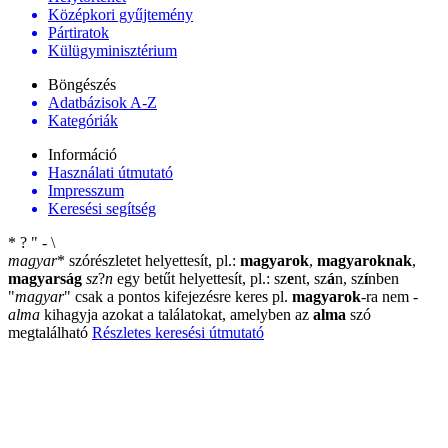
Középkori gyűjtemény
Pártiratok
Külügyminisztérium
Böngészés
Adatbázisok A-Z
Kategóriák
Információ
Használati útmutató
Impresszum
Keresési segítség
*
?
"
-
\
magyar
*
szórészletet helyettesít, pl.:
magyarok
,
magyaroknak
,
magyarság
sz
?
n
egy betűt helyettesít, pl.: sz
e
nt, sz
á
n, sz
í
nben
"
magyar
"
csak a pontos kifejezésre keres pl.
magyarok
-ra nem
-
alma
kihagyja azokat a találatokat, amelyben az
alma
szó
megtalálható
Részletes keresési útmutató