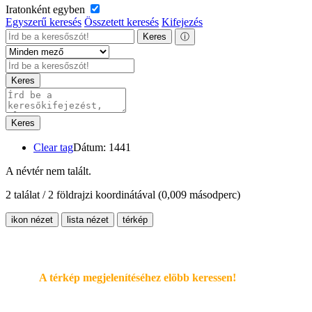
Iratonként egyben
Egyszerű keresés
Összetett keresés
Kifejezés
Keres
ⓘ
Keres
Keres
Clear tag
Dátum: 1441
A névtér nem talált.
2 találat / 2 földrajzi koordinátával
(0,009 másodperc)
ikon nézet
lista nézet
térkép
A térkép megjelenítéséhez elöbb keressen!