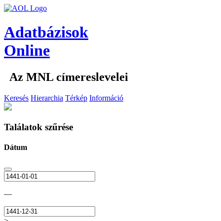
Adatbázisok
Online
Az MNL címereslevelei
Keresés
Hierarchia
Térkép
Információ
Találatok szűrése
Dátum
—
>