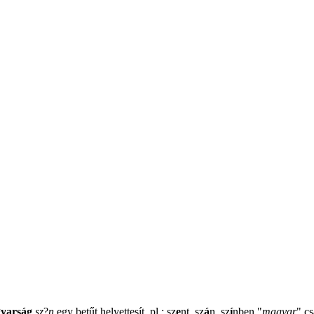
yarság
sz
?
n
egy betűt helyettesít, pl.: sz
e
nt, sz
á
n, sz
í
nben
"
magyar
"
cs