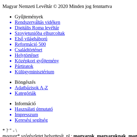
Magyar Nemzeti Levéltár © 2020 Minden jog fenntartva
Gyűjtemények
Rendszerváltás vidéken
Digitális Roma levéltár
Szovjetunióba elhurcoltak
Első világháború
Reformáció 500
Családtörténet
Helytörténet
Középkori gyűjtemény
Pártiratok
Külügyminisztérium
Böngészés
Adatbázisok A-Z
Kategóriák
Információ
Használati útmutató
Impresszum
Keresési segítség
*
?
"
-
\
magyar
*
szórészletet helyettesít, pl.:
magyarok
,
magyaroknak
,
mag