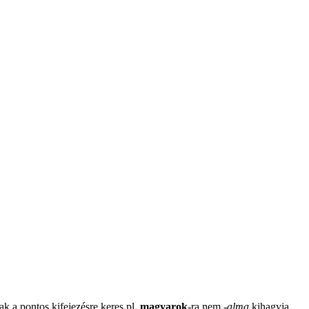
ak a pontos kifejezésre keres pl.
magyarok
-ra nem
-
alma
kihagyja