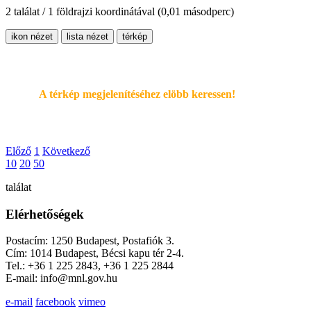
2 találat / 1 földrajzi koordinátával
(0,01 másodperc)
ikon nézet
lista nézet
térkép
A térkép megjelenítéséhez elöbb keressen!
Előző
1
Következő
10
20
50
találat
Elérhetőségek
Postacím: 1250 Budapest, Postafiók 3.
Cím: 1014 Budapest, Bécsi kapu tér 2-4.
Tel.: +36 1 225 2843, +36 1 225 2844
E-mail: info@mnl.gov.hu
e-mail
facebook
vimeo