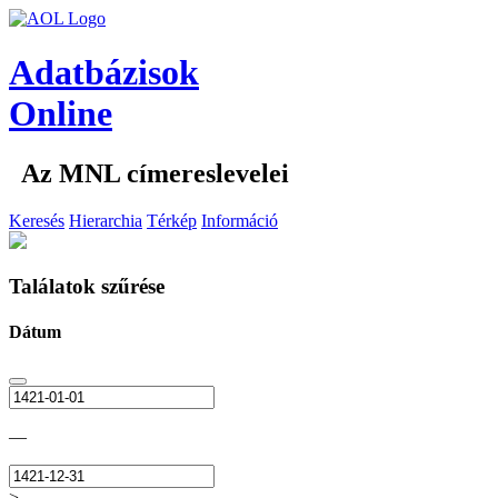
Adatbázisok
Online
Az MNL címereslevelei
Keresés
Hierarchia
Térkép
Információ
Találatok szűrése
Dátum
—
>