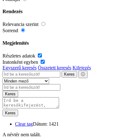
Rendezés
Relevancia szerint
Sorrend
Megjelenítés
Részletes adatok
Iratonként egyben
Egyszerű keresés
Összetett keresés
Kifejezés
Keres
ⓘ
Keres
Keres
Clear tag
Dátum: 1421
A névtér nem talált.