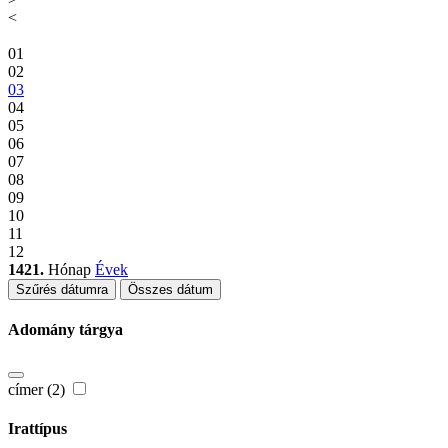
<
01
02
03
04
05
06
07
08
09
10
11
12
1421.
Hónap
Évek
Szűrés dátumra
Összes dátum
Adomány tárgya
címer (2)
Irattípus