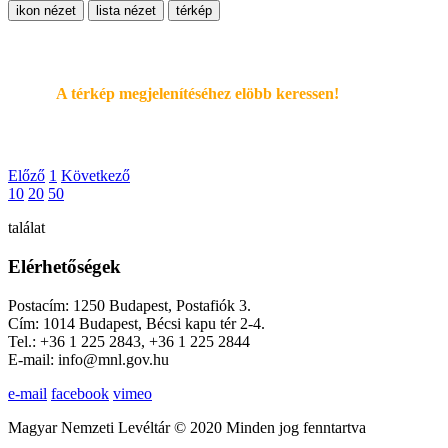
ikon nézet
lista nézet
térkép
A térkép megjelenítéséhez elöbb keressen!
Előző
1
Következő
10
20
50
találat
Elérhetőségek
Postacím: 1250 Budapest, Postafiók 3.
Cím: 1014 Budapest, Bécsi kapu tér 2-4.
Tel.: +36 1 225 2843, +36 1 225 2844
E-mail: info@mnl.gov.hu
e-mail
facebook
vimeo
Magyar Nemzeti Levéltár © 2020 Minden jog fenntartva