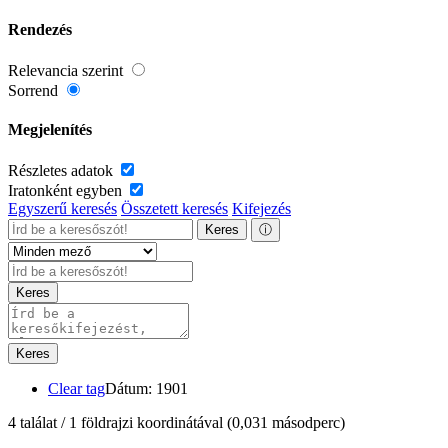
Rendezés
Relevancia szerint
Sorrend
Megjelenítés
Részletes adatok
Iratonként egyben
Egyszerű keresés
Összetett keresés
Kifejezés
Keres
ⓘ
Keres
Keres
Clear tag
Dátum: 1901
4 találat / 1 földrajzi koordinátával
(0,031 másodperc)