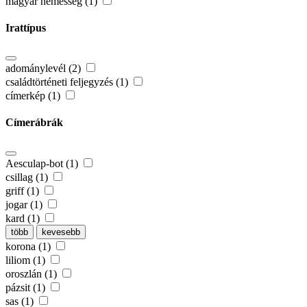
magyar nemesség (1)
Irattípus
adománylevél (2)
családtörténeti feljegyzés (1)
címerkép (1)
Címerábrák
Aesculap-bot (1)
csillag (1)
griff (1)
jogar (1)
kard (1)
több
kevesebb
korona (1)
liliom (1)
oroszlán (1)
pázsit (1)
sas (1)