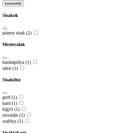
kevesebb
Sisakok
pántos sisak (2)
Mesteralak
harántpólya (1)
sátor (1)
Sisakdísz
griff (1)
kard (1)
kígyó (1)
oroszlán (1)
szablya (1)
Sisaktakaró