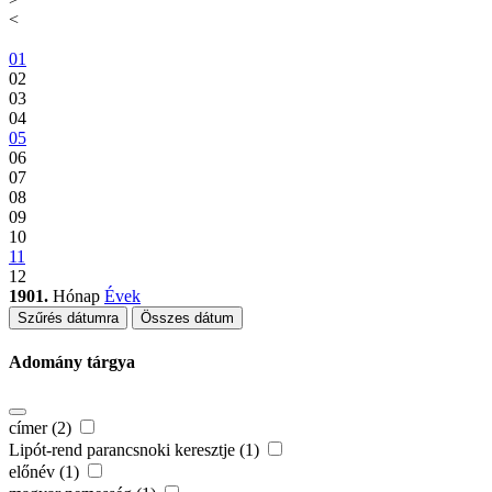
<
01
02
03
04
05
06
07
08
09
10
11
12
1901.
Hónap
Évek
Szűrés dátumra
Összes dátum
Adomány tárgya
címer (2)
Lipót-rend parancsnoki keresztje (1)
előnév (1)