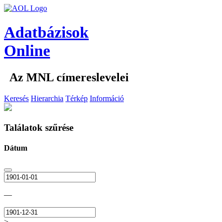
Adatbázisok
Online
Az MNL címereslevelei
Keresés
Hierarchia
Térkép
Információ
Találatok szűrése
Dátum
—
>