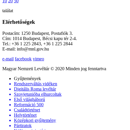
10
20
50
találat
Elérhetőségek
Postacím: 1250 Budapest, Postafiók 3.
Cím: 1014 Budapest, Bécsi kapu tér 2-4.
Tel.: +36 1 225 2843, +36 1 225 2844
E-mail: info@mnl.gov.hu
e-mail
facebook
vimeo
Magyar Nemzeti Levéltár © 2020 Minden jog fenntartva
Gyűjtemények
Rendszerváltás vidéken
Digitális Roma levéltár
Szovjetunióba elhurcoltak
Első világháború
Reformáció 500
Családtörténet
Helytörténet
Középkori gyűjtemény
Pártiratok