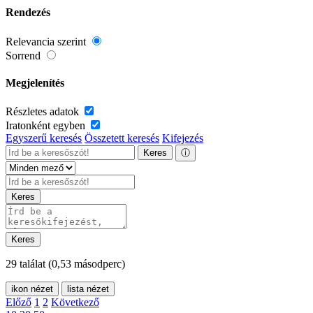
Rendezés
Relevancia szerint
Sorrend
Megjelenítés
Részletes adatok
Iratonként egyben
Egyszerű keresés
Összetett keresés
Kifejezés
Keres
ⓘ
Keres
Keres
29 találat
(0,53 másodperc)
ikon nézet
lista nézet
Előző
1
2
Következő