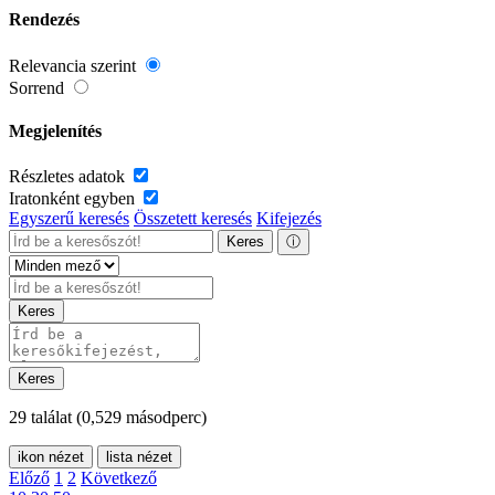
Rendezés
Relevancia szerint
Sorrend
Megjelenítés
Részletes adatok
Iratonként egyben
Egyszerű keresés
Összetett keresés
Kifejezés
Keres
ⓘ
Keres
Keres
29 találat
(0,529 másodperc)
ikon nézet
lista nézet
Előző
1
2
Következő