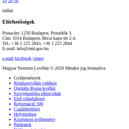
10
20
50
találat
Elérhetőségek
Postacím: 1250 Budapest, Postafiók 3.
Cím: 1014 Budapest, Bécsi kapu tér 2-4.
Tel.: +36 1 225 2843, +36 1 225 2844
E-mail: info@mnl.gov.hu
e-mail
facebook
vimeo
Magyar Nemzeti Levéltár © 2020 Minden jog fenntartva
Gyűjtemények
Rendszerváltás vidéken
Digitális Roma levéltár
Szovjetunióba elhurcoltak
Első világháború
Reformáció 500
Családtörténet
Helytörténet
Középkori gyűjtemény
Pártiratok