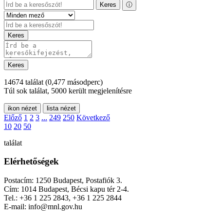
Keres
ⓘ
Keres
Keres
14674 találat
(0,477 másodperc)
Túl sok találat, 5000 került megjelenítésre
ikon nézet
lista nézet
Előző
1
2
3
...
249
250
Következő
10
20
50
találat
Elérhetőségek
Postacím: 1250 Budapest, Postafiók 3.
Cím: 1014 Budapest, Bécsi kapu tér 2-4.
Tel.: +36 1 225 2843, +36 1 225 2844
E-mail: info@mnl.gov.hu