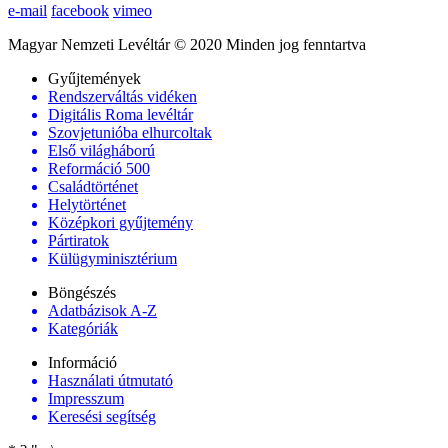
e-mail
facebook
vimeo
Magyar Nemzeti Levéltár © 2020 Minden jog fenntartva
Gyűjtemények
Rendszerváltás vidéken
Digitális Roma levéltár
Szovjetunióba elhurcoltak
Első világháború
Reformáció 500
Családtörténet
Helytörténet
Középkori gyűjtemény
Pártiratok
Külügyminisztérium
Böngészés
Adatbázisok A-Z
Kategóriák
Információ
Használati útmutató
Impresszum
Keresési segítség