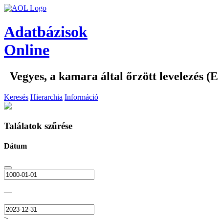
Adatbázisok
Online
Vegyes, a kamara által őrzött levelezés (E
Keresés
Hierarchia
Információ
Találatok szűrése
Dátum
—
>