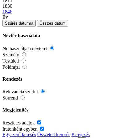
1815
1830
1846
Év
Szűrés dátumra
Összes dátum
Névtér használata
Ne használja a névteret
Személy
Testületi
Földrajzi
Rendezés
Relevancia szerint
Sorrend
Megjelenítés
Részletes adatok
Iratonként egyben
Egyszerű keresés
Összetett keresés
Kifejezés