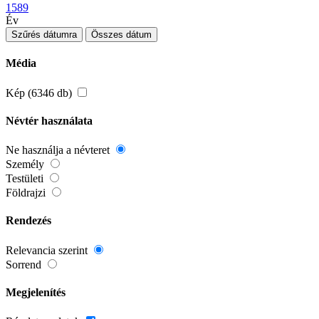
1589
Év
Szűrés dátumra
Összes dátum
Média
Kép (6346 db)
Névtér használata
Ne használja a névteret
Személy
Testületi
Földrajzi
Rendezés
Relevancia szerint
Sorrend
Megjelenítés