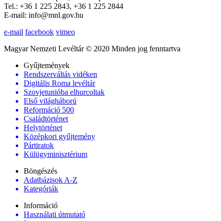
Tel.: +36 1 225 2843, +36 1 225 2844
E-mail: info@mnl.gov.hu
e-mail
facebook
vimeo
Magyar Nemzeti Levéltár © 2020 Minden jog fenntartva
Gyűjtemények
Rendszerváltás vidéken
Digitális Roma levéltár
Szovjetunióba elhurcoltak
Első világháború
Reformáció 500
Családtörténet
Helytörténet
Középkori gyűjtemény
Pártiratok
Külügyminisztérium
Böngészés
Adatbázisok A-Z
Kategóriák
Információ
Használati útmutató