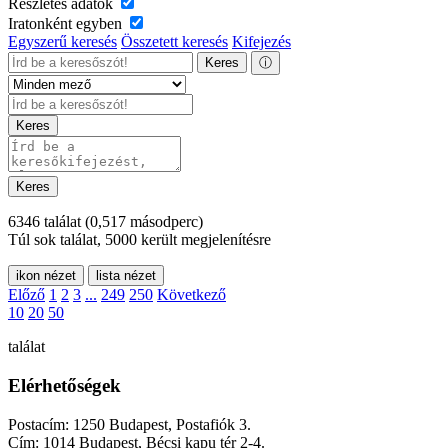
Részletes adatok
Iratonként egyben
Egyszerű keresés
Összetett keresés
Kifejezés
Keres
ⓘ
Keres
Keres
6346 találat
(0,517 másodperc)
Túl sok találat, 5000 került megjelenítésre
ikon nézet
lista nézet
Előző
1
2
3
...
249
250
Következő
10
20
50
találat
Elérhetőségek
Postacím: 1250 Budapest, Postafiók 3.
Cím: 1014 Budapest, Bécsi kapu tér 2-4.