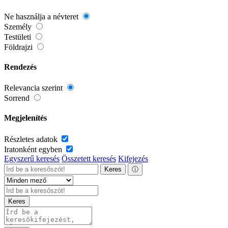
Ne használja a névteret
Személy
Testületi
Földrajzi
Rendezés
Relevancia szerint
Sorrend
Megjelenítés
Részletes adatok
Iratonként egyben
Egyszerű keresés
Összetett keresés
Kifejezés
Keres
ⓘ
Keres