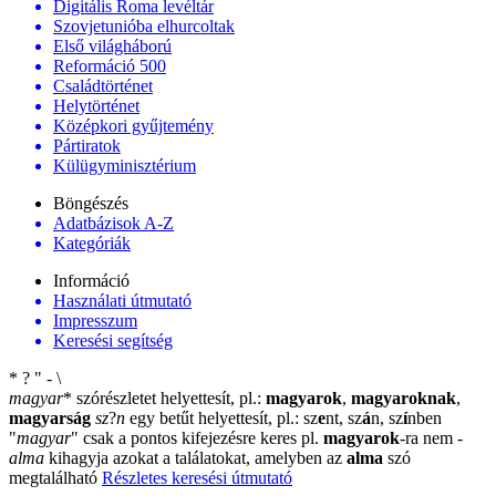
Digitális Roma levéltár
Szovjetunióba elhurcoltak
Első világháború
Reformáció 500
Családtörténet
Helytörténet
Középkori gyűjtemény
Pártiratok
Külügyminisztérium
Böngészés
Adatbázisok A-Z
Kategóriák
Információ
Használati útmutató
Impresszum
Keresési segítség
*
?
"
-
\
magyar
*
szórészletet helyettesít, pl.:
magyarok
,
magyaroknak
,
magyarság
sz
?
n
egy betűt helyettesít, pl.: sz
e
nt, sz
á
n, sz
í
nben
"
magyar
"
csak a pontos kifejezésre keres pl.
magyarok
-ra nem
-
alma
kihagyja azokat a találatokat, amelyben az
alma
szó
megtalálható
Részletes keresési útmutató