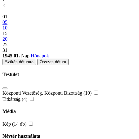
<
01
05
10
15
20
25
31
1945.01.
Nap
Hónapok
Szűrés dátumra
Összes dátum
Testület
Központi Vezetőség, Központi Bizottság (10)
Titkárság (4)
Média
Kép (14 db)
Névtér használata