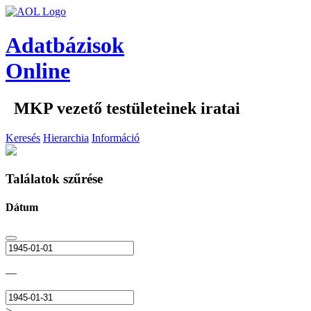
Adatbázisok
Online
MKP vezető testületeinek iratai
Keresés
Hierarchia
Információ
Találatok szűrése
Dátum
—
>