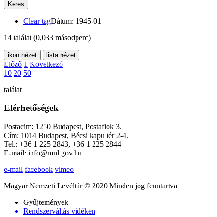
Keres
Clear tag
Dátum: 1945-01
14 találat
(0,033 másodperc)
ikon nézet
lista nézet
Előző
1
Következő
10
20
50
találat
Elérhetőségek
Postacím: 1250 Budapest, Postafiók 3.
Cím: 1014 Budapest, Bécsi kapu tér 2-4.
Tel.: +36 1 225 2843, +36 1 225 2844
E-mail: info@mnl.gov.hu
e-mail
facebook
vimeo
Magyar Nemzeti Levéltár © 2020 Minden jog fenntartva
Gyűjtemények
Rendszerváltás vidéken