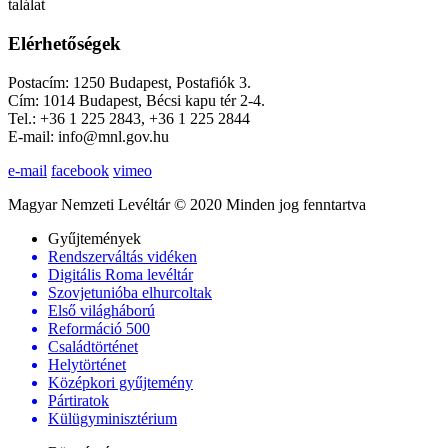
találat
Elérhetőségek
Postacím: 1250 Budapest, Postafiók 3.
Cím: 1014 Budapest, Bécsi kapu tér 2-4.
Tel.: +36 1 225 2843, +36 1 225 2844
E-mail: info@mnl.gov.hu
e-mail
facebook
vimeo
Magyar Nemzeti Levéltár © 2020 Minden jog fenntartva
Gyűjtemények
Rendszerváltás vidéken
Digitális Roma levéltár
Szovjetunióba elhurcoltak
Első világháború
Reformáció 500
Családtörténet
Helytörténet
Középkori gyűjtemény
Pártiratok
Külügyminisztérium