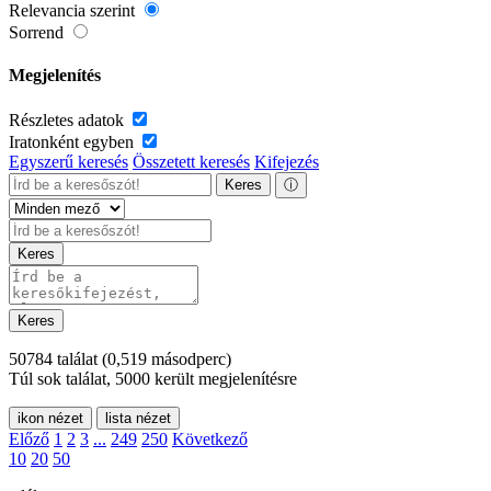
Relevancia szerint
Sorrend
Megjelenítés
Részletes adatok
Iratonként egyben
Egyszerű keresés
Összetett keresés
Kifejezés
Keres
ⓘ
Keres
Keres
50784 találat
(0,519 másodperc)
Túl sok találat, 5000 került megjelenítésre
ikon nézet
lista nézet
Előző
1
2
3
...
249
250
Következő
10
20
50