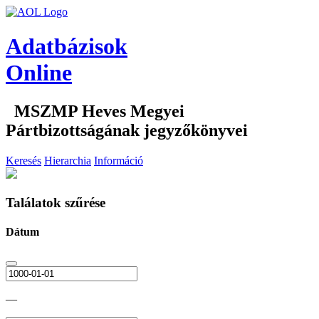
Adatbázisok
Online
MSZMP Heves Megyei
Pártbizottságának jegyzőkönyvei
Keresés
Hierarchia
Információ
Találatok szűrése
Dátum
—