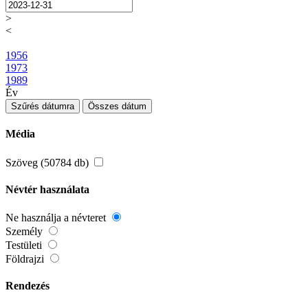
>
<
1956
1973
1989
Év
Szűrés dátumra
Összes dátum
Média
Szöveg (50784 db)
Névtér használata
Ne használja a névteret
Személy
Testületi
Földrajzi
Rendezés