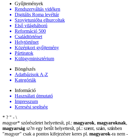
Gyűjtemények
Rendszerváltás vidéken
Digitális Roma levéltár
Szovjetunióba elhurcoltak
Első világháború
Reformáció 500
Családtörténet
Helytörténet
Középkori gyűjtemény
Pártiratok
Külügyminisztérium
Böngészés
Adatbázisok A-Z
Kategóriák
Információ
Használati útmutató
Impresszum
Keresési segítség
*
?
"
-
\
magyar
*
szórészletet helyettesít, pl.:
magyarok
,
magyaroknak
,
magyarság
sz
?
n
egy betűt helyettesít, pl.: sz
e
nt, sz
á
n, sz
í
nben
"
magyar
"
csak a pontos kifejezésre keres pl.
magyarok
-ra nem
-