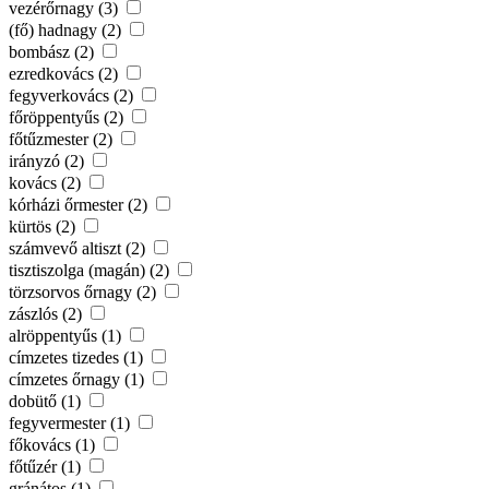
vezérőrnagy (3)
(fő) hadnagy (2)
bombász (2)
ezredkovács (2)
fegyverkovács (2)
főröppentyűs (2)
főtűzmester (2)
irányzó (2)
kovács (2)
kórházi őrmester (2)
kürtös (2)
számvevő altiszt (2)
tisztiszolga (magán) (2)
törzsorvos őrnagy (2)
zászlós (2)
alröppentyűs (1)
címzetes tizedes (1)
címzetes őrnagy (1)
dobütő (1)
fegyvermester (1)
főkovács (1)
főtűzér (1)
gránátos (1)