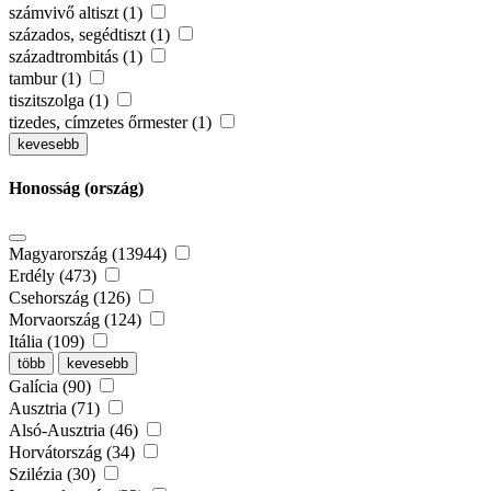
számvivő altiszt (1)
százados, segédtiszt (1)
századtrombitás (1)
tambur (1)
tiszitszolga (1)
tizedes, címzetes őrmester (1)
kevesebb
Honosság (ország)
Magyarország (13944)
Erdély (473)
Csehország (126)
Morvaország (124)
Itália (109)
több
kevesebb
Galícia (90)
Ausztria (71)
Alsó-Ausztria (46)
Horvátország (34)
Szilézia (30)