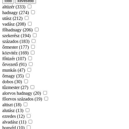
több
kevesebb
altüzér (333)
hadnagy (274)
utász (212)
vadász (208)
főhadnagy (206)
szekerész (194)
százados (183)
őrmester (177)
közvitéz (169)
főtüzér (107)
őrvezető (91)
munkás (47)
őrnagy (35)
dobos (30)
tűzmester (27)
alorvos hadnagy (20)
főorvos százados (19)
altiszt (18)
alutász (13)
ezredes (12)
alvadász (11)
honvéd (10)