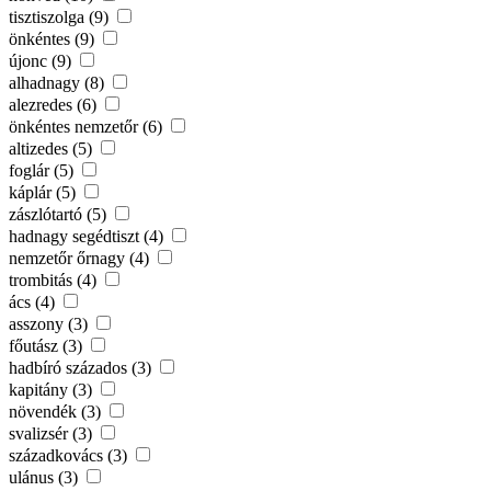
tisztiszolga (9)
önkéntes (9)
újonc (9)
alhadnagy (8)
alezredes (6)
önkéntes nemzetőr (6)
altizedes (5)
foglár (5)
káplár (5)
zászlótartó (5)
hadnagy segédtiszt (4)
nemzetőr őrnagy (4)
trombitás (4)
ács (4)
asszony (3)
főutász (3)
hadbíró százados (3)
kapitány (3)
növendék (3)
svalizsér (3)
századkovács (3)
ulánus (3)