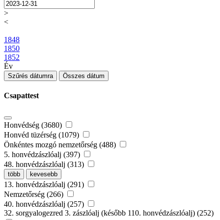
>
<
1848
1850
1852
Év
Szűrés dátumra
Összes dátum
Csapattest
Honvédség (3680)
Honvéd tüzérség (1079)
Önkéntes mozgó nemzetőrség (488)
5. honvédzászlóalj (397)
48. honvédzászlóalj (313)
több
kevesebb
13. honvédzászlóalj (291)
Nemzetőrség (266)
40. honvédzászlóalj (257)
32. sorgyalogezred 3. zászlóalj (később 110. honvédzászlóalj) (252)