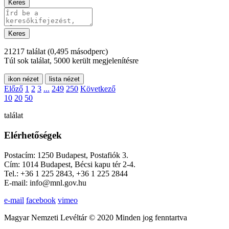
Keres
Keres
21217 találat
(0,495 másodperc)
Túl sok találat, 5000 került megjelenítésre
ikon nézet
lista nézet
Előző
1
2
3
...
249
250
Következő
10
20
50
találat
Elérhetőségek
Postacím: 1250 Budapest, Postafiók 3.
Cím: 1014 Budapest, Bécsi kapu tér 2-4.
Tel.: +36 1 225 2843, +36 1 225 2844
E-mail: info@mnl.gov.hu
e-mail
facebook
vimeo
Magyar Nemzeti Levéltár © 2020 Minden jog fenntartva