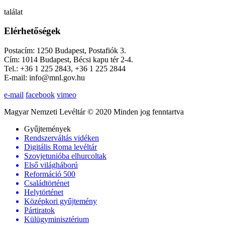
találat
Elérhetőségek
Postacím: 1250 Budapest, Postafiók 3.
Cím: 1014 Budapest, Bécsi kapu tér 2-4.
Tel.: +36 1 225 2843, +36 1 225 2844
E-mail: info@mnl.gov.hu
e-mail
facebook
vimeo
Magyar Nemzeti Levéltár © 2020 Minden jog fenntartva
Gyűjtemények
Rendszerváltás vidéken
Digitális Roma levéltár
Szovjetunióba elhurcoltak
Első világháború
Reformáció 500
Családtörténet
Helytörténet
Középkori gyűjtemény
Pártiratok
Külügyminisztérium