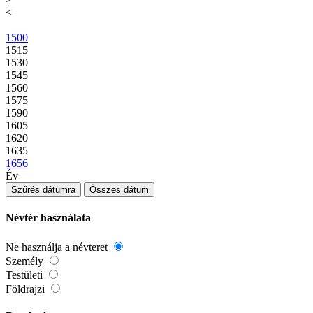
<
1500
1515
1530
1545
1560
1575
1590
1605
1620
1635
1656
Év
Szűrés dátumra
Összes dátum
Névtér használata
Ne használja a névteret
Személy
Testületi
Földrajzi