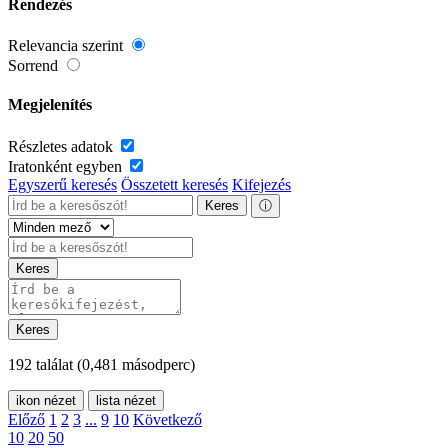
Rendezés
Relevancia szerint
Sorrend
Megjelenítés
Részletes adatok
Iratonként egyben
Egyszerű keresés
Összetett keresés
Kifejezés
Keres
ⓘ
Keres
Keres
192 találat
(0,481 másodperc)
ikon nézet
lista nézet
Előző
1
2
3
...
9
10
Következő
10
20
50