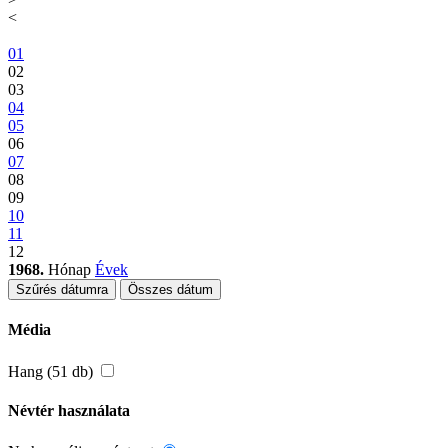
<
01
02
03
04
05
06
07
08
09
10
11
12
1968.
Hónap
Évek
Szűrés dátumra
Összes dátum
Média
Hang (51 db)
Névtér használata