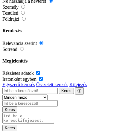
Ne használja a névteret
Személy
Testületi
Földrajzi
Rendezés
Relevancia szerint
Sorrend
Megjelenítés
Részletes adatok
Iratonként egyben
Egyszerű keresés
Összetett keresés
Kifejezés
Keres
ⓘ
Keres
Keres