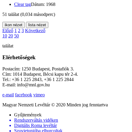
Clear tag
Dátum: 1968
51 találat
(0,034 másodperc)
ikon nézet
lista nézet
Előző
1
2
3
Következő
10
20
50
találat
Elérhetőségek
Postacím: 1250 Budapest, Postafiók 3.
Cím: 1014 Budapest, Bécsi kapu tér 2-4.
Tel.: +36 1 225 2843, +36 1 225 2844
E-mail: info@mnl.gov.hu
e-mail
facebook
vimeo
Magyar Nemzeti Levéltár © 2020 Minden jog fenntartva
Gyűjtemények
Rendszerváltás vidéken
Digitális Roma levéltár
Szovjetunióba elhurcoltak