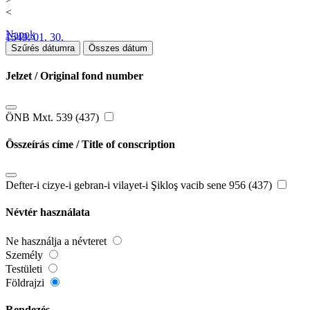
<
Napok
1549. 01. 30.
Szűrés dátumra
Összes dátum
Jelzet / Original fond number
ÖNB Mxt. 539 (437)
Összeírás címe / Title of conscription
Defter-i cizye-i gebran-i vilayet-i Şikloş vacib sene 956 (437)
Névtér használata
Ne használja a névteret
Személy
Testületi
Földrajzi
Rendezés