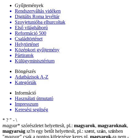
Gyűjtemények
Rendszerváltás vidéken
Digitális Roma levéltár
Szovjetunióba elhurcoltak
Első világháború
Reformáció 500
Családtörténet
Helytörténet
Középkori gyűjtemény
Pártiratok
Külügyminisztérium
Böngészés
Adatbázisok A-Z
Kategóriák
Információ
Használati útmutató
Impresszum
Keresési segítség
*
?
"
-
\
magyar
*
szórészletet helyettesít, pl.:
magyarok
,
magyaroknak
,
magyarság
sz
?
n
egy betűt helyettesít, pl.: sz
e
nt, sz
á
n, sz
í
nben
"
magyar
"
csak a pontos kifejezésre keres pl.
magyarok
-ra nem
-