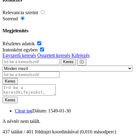
Relevancia szerint
Sorrend
Megjelenítés
Részletes adatok
Iratonként egyben
Egyszerű keresés
Összetett keresés
Kifejezés
Keres
ⓘ
Keres
Keres
Clear tag
Dátum: 1549-01-30
A névtér nem talált.
437 találat / 401 földrajzi koordinátával
(0,016 másodperc)