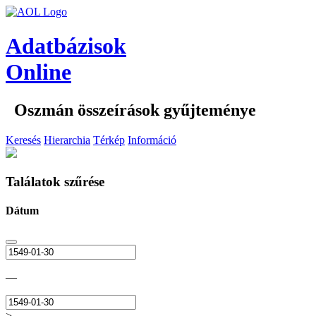
Adatbázisok
Online
Oszmán összeírások gyűjteménye
Keresés
Hierarchia
Térkép
Információ
Találatok szűrése
Dátum
—
>