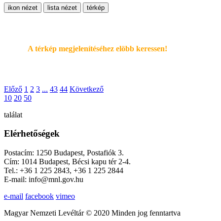
ikon nézet
lista nézet
térkép
A térkép megjelenítéséhez elöbb keressen!
Előző
1
2
3
...
43
44
Következő
10
20
50
találat
Elérhetőségek
Postacím: 1250 Budapest, Postafiók 3.
Cím: 1014 Budapest, Bécsi kapu tér 2-4.
Tel.: +36 1 225 2843, +36 1 225 2844
E-mail: info@mnl.gov.hu
e-mail
facebook
vimeo
Magyar Nemzeti Levéltár © 2020 Minden jog fenntartva