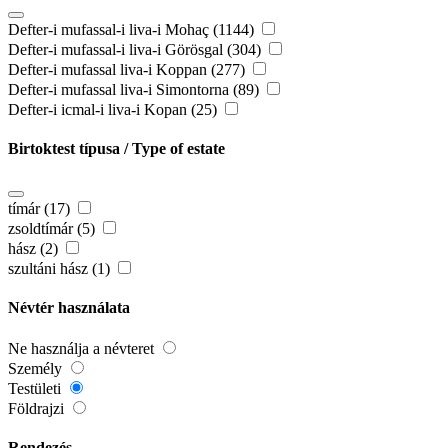
Defter-i mufassal-i liva-i Mohaç (1144)
Defter-i mufassal-i liva-i Görösgal (304)
Defter-i mufassal liva-i Koppan (277)
Defter-i mufassal liva-i Simontorna (89)
Defter-i icmal-i liva-i Kopan (25)
Birtoktest típusa / Type of estate
tímár (17)
zsoldtímár (5)
hász (2)
szultáni hász (1)
Névtér használata
Ne használja a névteret
Személy
Testületi
Földrajzi
Rendezés