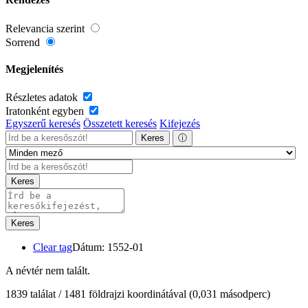
Relevancia szerint
Sorrend
Megjelenítés
Részletes adatok
Iratonként egyben
Egyszerű keresés
Összetett keresés
Kifejezés
Keres
ⓘ
Keres
Keres
Clear tag
Dátum: 1552-01
A névtér nem talált.
1839 találat / 1481 földrajzi koordinátával
(0,031 másodperc)