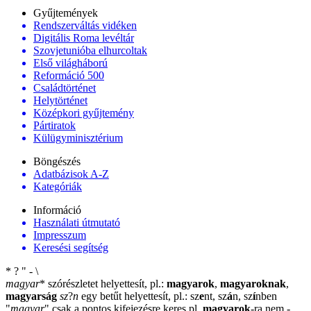
Gyűjtemények
Rendszerváltás vidéken
Digitális Roma levéltár
Szovjetunióba elhurcoltak
Első világháború
Reformáció 500
Családtörténet
Helytörténet
Középkori gyűjtemény
Pártiratok
Külügyminisztérium
Böngészés
Adatbázisok A-Z
Kategóriák
Információ
Használati útmutató
Impresszum
Keresési segítség
*
?
"
-
\
magyar
*
szórészletet helyettesít, pl.:
magyarok
,
magyaroknak
,
magyarság
sz
?
n
egy betűt helyettesít, pl.: sz
e
nt, sz
á
n, sz
í
nben
"
magyar
"
csak a pontos kifejezésre keres pl.
magyarok
-ra nem
-