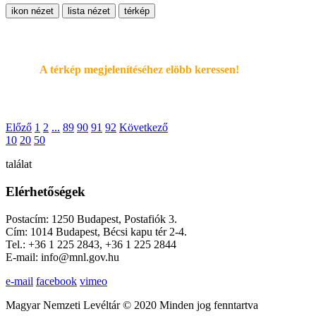
ikon nézet
lista nézet
térkép
A térkép megjelenítéséhez elöbb keressen!
Előző
1
2
...
89
90
91
92
Következő
10
20
50
találat
Elérhetőségek
Postacím: 1250 Budapest, Postafiók 3.
Cím: 1014 Budapest, Bécsi kapu tér 2-4.
Tel.: +36 1 225 2843, +36 1 225 2844
E-mail: info@mnl.gov.hu
e-mail
facebook
vimeo
Magyar Nemzeti Levéltár © 2020 Minden jog fenntartva