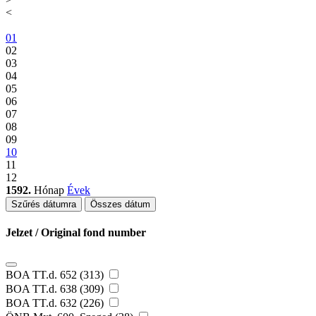
<
01
02
03
04
05
06
07
08
09
10
11
12
1592.
Hónap
Évek
Szűrés dátumra
Összes dátum
Jelzet / Original fond number
BOA TT.d. 652 (313)
BOA TT.d. 638 (309)
BOA TT.d. 632 (226)