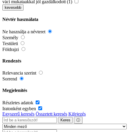
váci mukataakkal jól gazdálkodott (1)
kevesebb
Névtér használata
Ne használja a névteret
Személy
Testületi
Földrajzi
Rendezés
Relevancia szerint
Sorrend
Megjelenítés
Részletes adatok
Iratonként egyben
Egyszerű keresés
Összetett keresés
Kifejezés
Keres
ⓘ