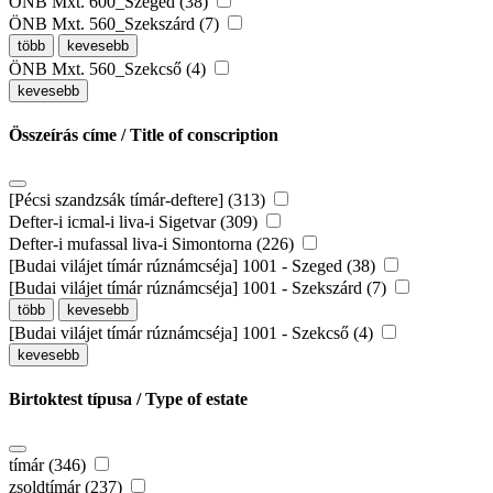
ÖNB Mxt. 600_Szeged (38)
ÖNB Mxt. 560_Szekszárd (7)
több
kevesebb
ÖNB Mxt. 560_Szekcső (4)
kevesebb
Összeírás címe / Title of conscription
[Pécsi szandzsák tímár-deftere] (313)
Defter-i icmal-i liva-i Sigetvar (309)
Defter-i mufassal liva-i Simontorna (226)
[Budai vilájet tímár rúznámcséja] 1001 - Szeged (38)
[Budai vilájet tímár rúznámcséja] 1001 - Szekszárd (7)
több
kevesebb
[Budai vilájet tímár rúznámcséja] 1001 - Szekcső (4)
kevesebb
Birtoktest típusa / Type of estate
tímár (346)
zsoldtímár (237)