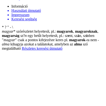
Információ
Használati útmutató
Impresszum
Keresési segítség
*
?
"
-
\
magyar
*
szórészletet helyettesít, pl.:
magyarok
,
magyaroknak
,
magyarság
sz
?
n
egy betűt helyettesít, pl.: sz
e
nt, sz
á
n, sz
í
nben
"
magyar
"
csak a pontos kifejezésre keres pl.
magyarok
-ra nem
-
alma
kihagyja azokat a találatokat, amelyben az
alma
szó
megtalálható
Részletes keresési útmutató