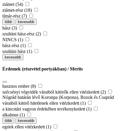
ziámet (54)
ziámet-rész (18)
tímár-rész (7)
több
kevesebb
hász (3)
szultáni hász-rész (2)
NINCS (1)
hász-rész (1)
szultáni hász (1)
kevesebb
Érdemek (részvétel portyákban) / Merits
hasznos ember (8)
szécsényi végvidék váraiból kitörők ellen vitézkedett (2)
Nógrád határán lévő Koronpa (Korpona), Bozok és Csaprád
váraiból kitörő hitetlenek ellen vitézkedett (1)
a kincstári vagyon érdekében tevékenykedett (1)
alkalmas (1)
több
kevesebb
egriek ellen vitézkedett (1)