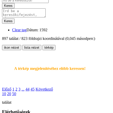
Keres
Keres
Clear tag
Dátum: 1592
897 találat / 823 földrajzi koordinátával
(0,045 másodperc)
ikon nézet
lista nézet
térkép
A térkép megjelenítéséhez elöbb keressen!
Előző
1
2
3
...
44
45
Következő
10
20
50
találat
Elérhetőségek