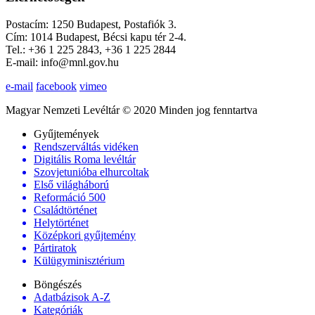
Postacím: 1250 Budapest, Postafiók 3.
Cím: 1014 Budapest, Bécsi kapu tér 2-4.
Tel.: +36 1 225 2843, +36 1 225 2844
E-mail: info@mnl.gov.hu
e-mail
facebook
vimeo
Magyar Nemzeti Levéltár © 2020 Minden jog fenntartva
Gyűjtemények
Rendszerváltás vidéken
Digitális Roma levéltár
Szovjetunióba elhurcoltak
Első világháború
Reformáció 500
Családtörténet
Helytörténet
Középkori gyűjtemény
Pártiratok
Külügyminisztérium
Böngészés
Adatbázisok A-Z
Kategóriák