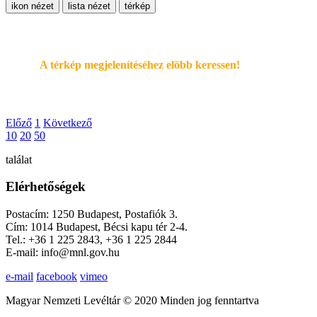
ikon nézet
lista nézet
térkép
A térkép megjelenítéséhez elöbb keressen!
Előző
1
Következő
10
20
50
találat
Elérhetőségek
Postacím: 1250 Budapest, Postafiók 3.
Cím: 1014 Budapest, Bécsi kapu tér 2-4.
Tel.: +36 1 225 2843, +36 1 225 2844
E-mail: info@mnl.gov.hu
e-mail
facebook
vimeo
Magyar Nemzeti Levéltár © 2020 Minden jog fenntartva