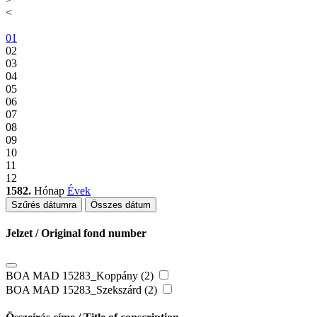
<
01
02
03
04
05
06
07
08
09
10
11
12
1582.
Hónap
Évek
Szűrés dátumra
Összes dátum
Jelzet / Original fond number
BOA MAD 15283_Koppány (2)
BOA MAD 15283_Szekszárd (2)