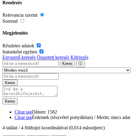
Rendezés
Relevancia szerint
Sorrend
Megjelenítés
Részletes adatok
Iratonként egyben
Egyszerű keresés
Összetett keresés
Kifejezés
Keres
ⓘ
Keres
Keres
Clear tag
Dátum: 1582
Clear tag
Érdemek (részvétel portyákban) / Merits: nincs adat
4 találat / 4 földrajzi koordinátával
(0,014 másodperc)