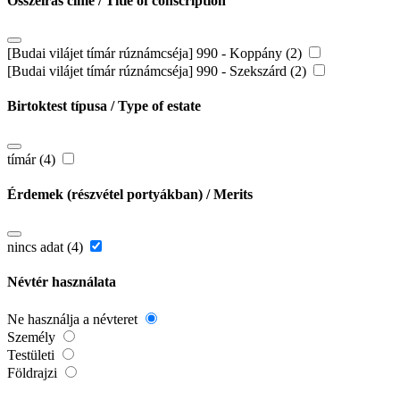
Összeírás címe / Title of conscription
[Budai vilájet tímár rúznámcséja] 990 - Koppány (2)
[Budai vilájet tímár rúznámcséja] 990 - Szekszárd (2)
Birtoktest típusa / Type of estate
tímár (4)
Érdemek (részvétel portyákban) / Merits
nincs adat (4)
Névtér használata
Ne használja a névteret
Személy
Testületi
Földrajzi