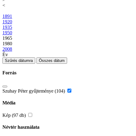
<
1891
1920
1935
1950
1965
1980
2008
Év
Szűrés dátumra
Összes dátum
Forrás
Szuhay Péter gyűjteménye (104)
Média
Kép (97 db)
Névtér használata