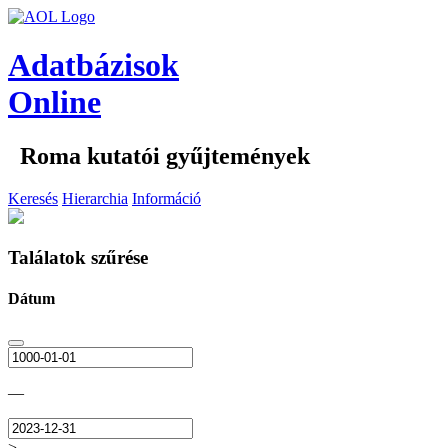
Adatbázisok
Online
Roma kutatói gyűjtemények
Keresés
Hierarchia
Információ
Találatok szűrése
Dátum
—
>