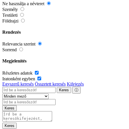
Ne használja a névteret
Személy
Testületi
Földrajzi
Rendezés
Relevancia szerint
Sorrend
Megjelenítés
Részletes adatok
Iratonként egyben
Egyszerű keresés
Összetett keresés
Kifejezés
Keres
ⓘ
Keres
Keres