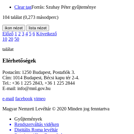
Clear tag
Forrás: Szuhay Péter gyűjteménye
104 találat
(0,273 másodperc)
ikon nézet
lista nézet
Előző
1
2
3
4
5
6
Következő
10
20
50
találat
Elérhetőségek
Postacím: 1250 Budapest, Postafiók 3.
Cím: 1014 Budapest, Bécsi kapu tér 2-4.
Tel.: +36 1 225 2843, +36 1 225 2844
E-mail: info@mnl.gov.hu
e-mail
facebook
vimeo
Magyar Nemzeti Levéltár © 2020 Minden jog fenntartva
Gyűjtemények
Rendszerváltás vidéken
Digitális Roma levéltár