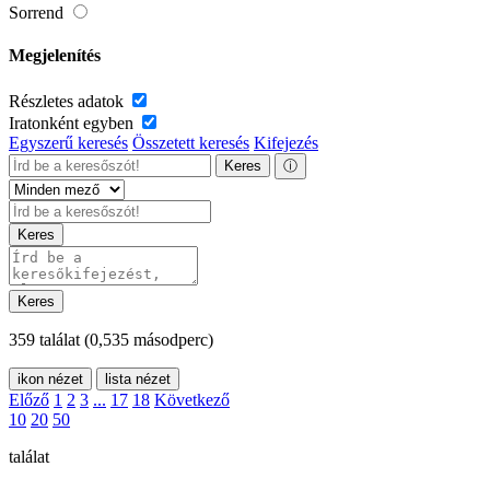
Sorrend
Megjelenítés
Részletes adatok
Iratonként egyben
Egyszerű keresés
Összetett keresés
Kifejezés
Keres
ⓘ
Keres
Keres
359 találat
(0,535 másodperc)
ikon nézet
lista nézet
Előző
1
2
3
...
17
18
Következő
10
20
50
találat