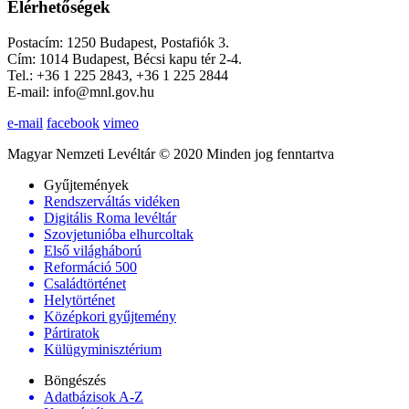
Elérhetőségek
Postacím: 1250 Budapest, Postafiók 3.
Cím: 1014 Budapest, Bécsi kapu tér 2-4.
Tel.: +36 1 225 2843, +36 1 225 2844
E-mail: info@mnl.gov.hu
e-mail
facebook
vimeo
Magyar Nemzeti Levéltár © 2020 Minden jog fenntartva
Gyűjtemények
Rendszerváltás vidéken
Digitális Roma levéltár
Szovjetunióba elhurcoltak
Első világháború
Reformáció 500
Családtörténet
Helytörténet
Középkori gyűjtemény
Pártiratok
Külügyminisztérium
Böngészés
Adatbázisok A-Z