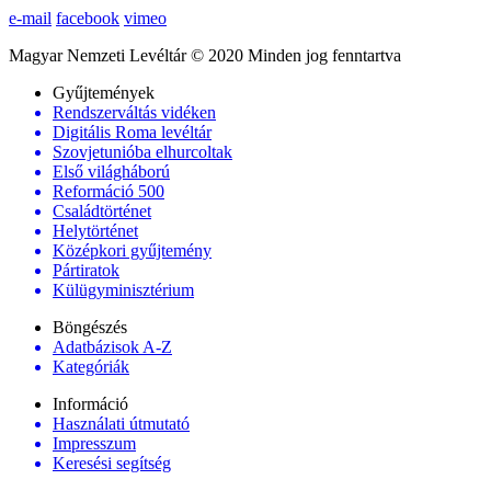
e-mail
facebook
vimeo
Magyar Nemzeti Levéltár © 2020 Minden jog fenntartva
Gyűjtemények
Rendszerváltás vidéken
Digitális Roma levéltár
Szovjetunióba elhurcoltak
Első világháború
Reformáció 500
Családtörténet
Helytörténet
Középkori gyűjtemény
Pártiratok
Külügyminisztérium
Böngészés
Adatbázisok A-Z
Kategóriák
Információ
Használati útmutató
Impresszum
Keresési segítség