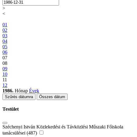
>
<
01
02
03
04
05
06
07
08
09
10
11
12
1986.
Hónap
Évek
Szűrés dátumra
Összes dátum
Testület
Széchenyi István Közlekedési és Távközlési Műszaki Főiskola
tanácsülései (487)