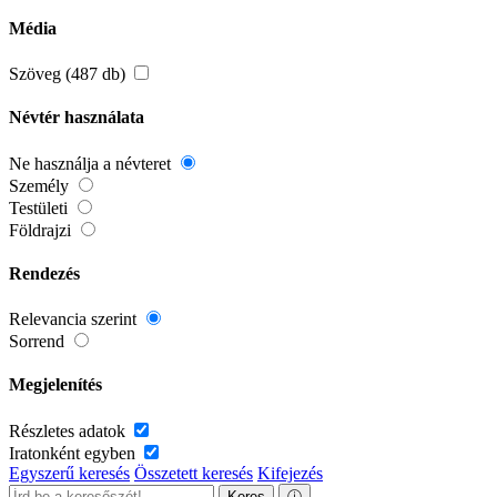
Média
Szöveg (487 db)
Névtér használata
Ne használja a névteret
Személy
Testületi
Földrajzi
Rendezés
Relevancia szerint
Sorrend
Megjelenítés
Részletes adatok
Iratonként egyben
Egyszerű keresés
Összetett keresés
Kifejezés
Keres
ⓘ