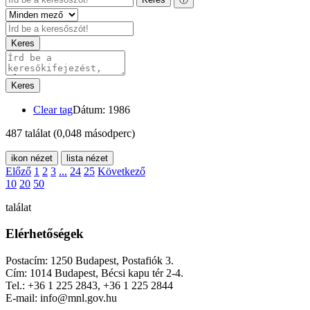
Keres
Keres
Clear tag
Dátum: 1986
487 találat
(0,048 másodperc)
ikon nézet
lista nézet
Előző
1
2
3
...
24
25
Következő
10
20
50
találat
Elérhetőségek
Postacím: 1250 Budapest, Postafiók 3.
Cím: 1014 Budapest, Bécsi kapu tér 2-4.
Tel.: +36 1 225 2843, +36 1 225 2844
E-mail: info@mnl.gov.hu