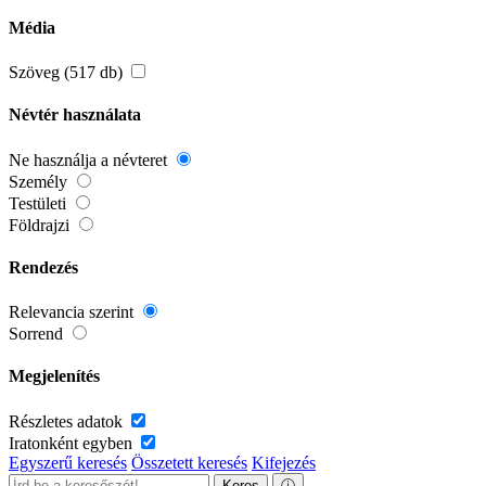
Média
Szöveg (517 db)
Névtér használata
Ne használja a névteret
Személy
Testületi
Földrajzi
Rendezés
Relevancia szerint
Sorrend
Megjelenítés
Részletes adatok
Iratonként egyben
Egyszerű keresés
Összetett keresés
Kifejezés
Keres
ⓘ