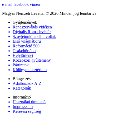
e-mail
facebook
vimeo
Magyar Nemzeti Levéltár © 2020 Minden jog fenntartva
Gyűjtemények
Rendszerváltás vidéken
Digitális Roma levéltár
Szovjetunióba elhurcoltak
Első világháború
Reformáció 500
Családtörténet
Helytörténet
Középkori gyűjtemény
Pártiratok
Külügyminisztérium
Böngészés
Adatbázisok A-Z
Kategóriák
Információ
Használati útmutató
Impresszum
Keresési segítség