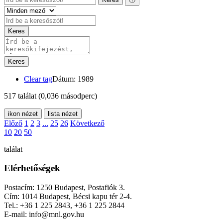
Keres
Keres
Clear tag
Dátum: 1989
517 találat
(0,036 másodperc)
ikon nézet
lista nézet
Előző
1
2
3
...
25
26
Következő
10
20
50
találat
Elérhetőségek
Postacím: 1250 Budapest, Postafiók 3.
Cím: 1014 Budapest, Bécsi kapu tér 2-4.
Tel.: +36 1 225 2843, +36 1 225 2844
E-mail: info@mnl.gov.hu