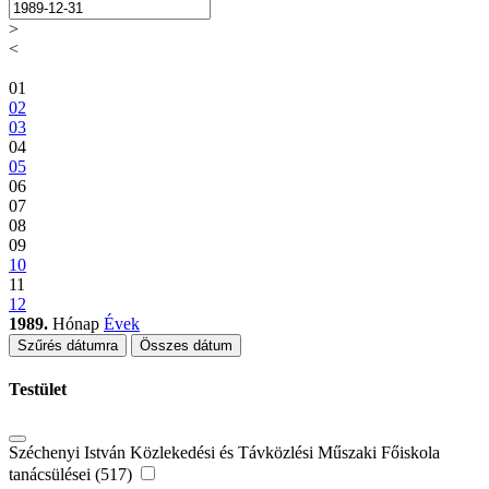
>
<
01
02
03
04
05
06
07
08
09
10
11
12
1989.
Hónap
Évek
Szűrés dátumra
Összes dátum
Testület
Széchenyi István Közlekedési és Távközlési Műszaki Főiskola
tanácsülései (517)