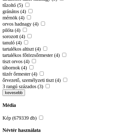
tűzoltó (5)
gránátos (4)
mérnök (4)
orvos hadnagy (4)
pilóta (4)
sorozott (4)
tanuló (4)
tartalékos altiszt (4)
tartalékos főtörzsőrmester (4)
tiszt orvos (4)
tábornok (4)
tüzér őrmester (4)
őrvezető, személyzeti tiszt (4)
3 rangú százados (3)
kevesebb
Média
Kép (679339 db)
Névtér használata