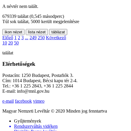
A névtér nem talált.
679339 találat
(0,545 másodperc)
Túl sok találat, 5000 került megjelenítésre
ikon nézet
lista nézet
táblázat
Előző
1
2
3
...
249
250
Következő
10
20
50
találat
Elérhetőségek
Postacím: 1250 Budapest, Postafiók 3.
Cím: 1014 Budapest, Bécsi kapu tér 2-4.
Tel.: +36 1 225 2843, +36 1 225 2844
E-mail: info@mnl.gov.hu
e-mail
facebook
vimeo
Magyar Nemzeti Levéltár © 2020 Minden jog fenntartva
Gyűjtemények
Rendszerváltás vidéken