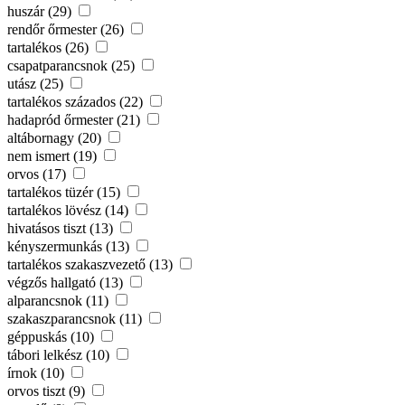
huszár (29)
rendőr őrmester (26)
tartalékos (26)
csapatparancsnok (25)
utász (25)
tartalékos százados (22)
hadapród őrmester (21)
altábornagy (20)
nem ismert (19)
orvos (17)
tartalékos tüzér (15)
tartalékos lövész (14)
hivatásos tiszt (13)
kényszermunkás (13)
tartalékos szakaszvezető (13)
végzős hallgató (13)
alparancsnok (11)
szakaszparancsnok (11)
géppuskás (10)
tábori lelkész (10)
írnok (10)
orvos tiszt (9)