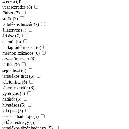
szerelő (8)
vezérezredes (8)
főtiszt (7)
sofőr (7)
tartalékos huszár (7)
állatorvos (7)
árkász (7)
ellenőr (6)
hadapródőrmester (6)
mérnök százados (6)
orvos őrmester (6)
rádiós (6)
segédtiszt (6)
tartalékos tiszt (6)
telefonista (6)
tábori csendőr (6)
gyalogos (5)
határőr (5)
hivatásos (5)
kiképző (5)
orvos alhadnagy (5)
pilóta hadnagy (5)
tartalékos tüzér hadnagy (5)