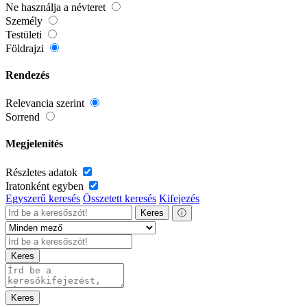
Ne használja a névteret
Személy
Testületi
Földrajzi
Rendezés
Relevancia szerint
Sorrend
Megjelenítés
Részletes adatok
Iratonként egyben
Egyszerű keresés
Összetett keresés
Kifejezés
Keres
ⓘ
Keres
Keres