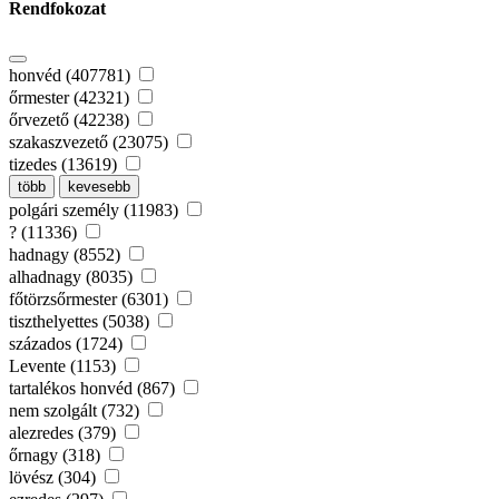
Rendfokozat
honvéd (407781)
őrmester (42321)
őrvezető (42238)
szakaszvezető (23075)
tizedes (13619)
több
kevesebb
polgári személy (11983)
? (11336)
hadnagy (8552)
alhadnagy (8035)
főtörzsőrmester (6301)
tiszthelyettes (5038)
százados (1724)
Levente (1153)
tartalékos honvéd (867)
nem szolgált (732)
alezredes (379)
őrnagy (318)
lövész (304)