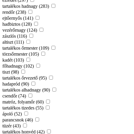
ezredes (297)
tartalékos hadnagy (283)
rendőr (238)
ejtőernyős (141)
hadbiztos (128)
vezérőrnagy (124)
zászlós (116)
altiszt (111)
tartalékos őrmester (109)
törzsőrmester (105)
kadét (103)
főhadnagy (102)
tiszt (98)
tartalékos őrvezető (95)
hadapród (90)
tartalékos alhadnagy (90)
csendőr (74)
matróz, folyamőr (60)
tartalékos tizedes (55)
ápoló (52)
parancsnok (46)
tüzér (43)
tartalékos honvéd (42)