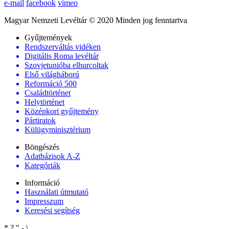
e-mail
facebook
vimeo
Magyar Nemzeti Levéltár © 2020 Minden jog fenntartva
Gyűjtemények
Rendszerváltás vidéken
Digitális Roma levéltár
Szovjetunióba elhurcoltak
Első világháború
Reformáció 500
Családtörténet
Helytörténet
Középkori gyűjtemény
Pártiratok
Külügyminisztérium
Böngészés
Adatbázisok A-Z
Kategóriák
Információ
Használati útmutató
Impresszum
Keresési segítség
*
?
"
-
\