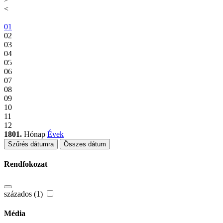
<
01
02
03
04
05
06
07
08
09
10
11
12
1801.
Hónap
Évek
Szűrés dátumra
Összes dátum
Rendfokozat
százados (1)
Média