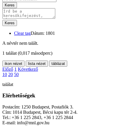
Keres
Keres
Clear tag
Dátum: 1801
A névtér nem talált.
1 találat
(0,017 másodperc)
ikon nézet
lista nézet
táblázat
Előző
1
Következő
10
20
50
találat
Elérhetőségek
Postacím: 1250 Budapest, Postafiók 3.
Cím: 1014 Budapest, Bécsi kapu tér 2-4.
Tel.: +36 1 225 2843, +36 1 225 2844
E-mail: info@mnl.gov.hu