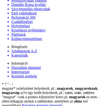
Rendszerváltás vidéken
Digitális Roma levéltár
Szovjetunióba elhurcoltak
Első világháború
Reformáció 500
Családtörténet
Helytörténet
Középkori gyűjtemény
Pártiratok
Külügyminisztérium
Böngészés
Adatbázisok A-Z
Kategóriák
Információ
Használati útmutató
Impresszum
Keresési segítség
*
?
"
-
\
magyar
*
szórészletet helyettesít, pl.:
magyarok
,
magyaroknak
,
magyarság
sz
?
n
egy betűt helyettesít, pl.: sz
e
nt, sz
á
n, sz
í
nben
"
magyar
"
csak a pontos kifejezésre keres pl.
magyarok
-ra nem
-
alma
kihagyja azokat a találatokat, amelyben az
alma
szó
megtalálható
Részletes keresési útmutató