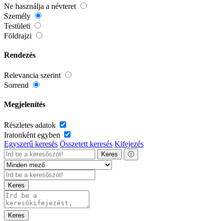
Ne használja a névteret
Személy
Testületi
Földrajzi
Rendezés
Relevancia szerint
Sorrend
Megjelenítés
Részletes adatok
Iratonként egyben
Egyszerű keresés
Összetett keresés
Kifejezés
Keres
ⓘ
Keres
Keres