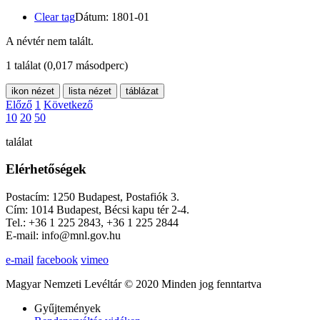
Clear tag
Dátum: 1801-01
A névtér nem talált.
1 találat
(0,017 másodperc)
ikon nézet
lista nézet
táblázat
Előző
1
Következő
10
20
50
találat
Elérhetőségek
Postacím: 1250 Budapest, Postafiók 3.
Cím: 1014 Budapest, Bécsi kapu tér 2-4.
Tel.: +36 1 225 2843, +36 1 225 2844
E-mail: info@mnl.gov.hu
e-mail
facebook
vimeo
Magyar Nemzeti Levéltár © 2020 Minden jog fenntartva
Gyűjtemények