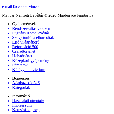
e-mail
facebook
vimeo
Magyar Nemzeti Levéltár © 2020 Minden jog fenntartva
Gyűjtemények
Rendszerváltás vidéken
Digitális Roma levéltár
Szovjetunióba elhurcoltak
Első világháború
Reformáció 500
Családtörténet
Helytörténet
Középkori gyűjtemény
Pártiratok
Külügyminisztérium
Böngészés
Adatbázisok A-Z
Kategóriák
Információ
Használati útmutató
Impresszum
Keresési segítség