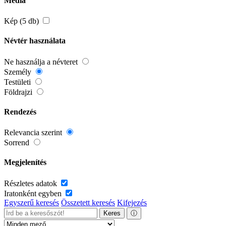
Média
Kép (5 db)
Névtér használata
Ne használja a névteret
Személy
Testületi
Földrajzi
Rendezés
Relevancia szerint
Sorrend
Megjelenítés
Részletes adatok
Iratonként egyben
Egyszerű keresés
Összetett keresés
Kifejezés
Keres
ⓘ