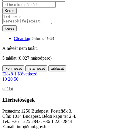
Keres
Keres
Clear tag
Dátum: 1943
A névtér nem talált.
5 találat
(0,027 másodperc)
ikon nézet
lista nézet
táblázat
Előző
1
Következő
10
20
50
találat
Elérhetőségek
Postacím: 1250 Budapest, Postafiók 3.
Cím: 1014 Budapest, Bécsi kapu tér 2-4.
Tel.: +36 1 225 2843, +36 1 225 2844
E-mail: info@mnl.gov.hu