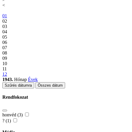
<
01
02
03
04
05
06
07
08
09
10
11
12
1943.
Hónap
Évek
Szűrés dátumra
Összes dátum
Rendfokozat
honvéd (3)
? (1)