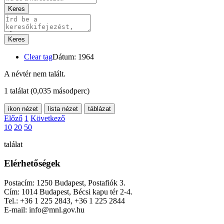
Keres
Keres
Clear tag
Dátum: 1964
A névtér nem talált.
1 találat
(0,035 másodperc)
ikon nézet
lista nézet
táblázat
Előző
1
Következő
10
20
50
találat
Elérhetőségek
Postacím: 1250 Budapest, Postafiók 3.
Cím: 1014 Budapest, Bécsi kapu tér 2-4.
Tel.: +36 1 225 2843, +36 1 225 2844
E-mail: info@mnl.gov.hu