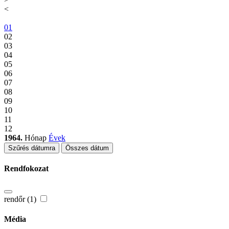
<
01
02
03
04
05
06
07
08
09
10
11
12
1964.
Hónap
Évek
Szűrés dátumra
Összes dátum
Rendfokozat
rendőr (1)
Média