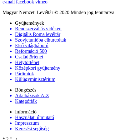
e-mail
facebook
vimeo
Magyar Nemzeti Levéltár © 2020 Minden jog fenntartva
Gyűjtemények
Rendszerváltás vidéken
Digitális Roma levéltár
Szovjetunióba elhurcoltak
Első világháború
Reformáció 500
Családtörténet
Helytörténet
Középkori gyűjtemény
Pártiratok
Külügyminisztérium
Böngészés
Adatbázisok A-Z
Kategóriák
Információ
Használati útmutató
Impresszum
Keresési segítség
*
?
"
-
\