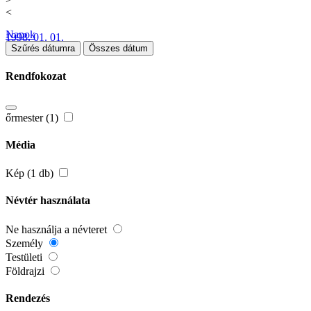
<
Napok
1998. 01. 01.
Szűrés dátumra
Összes dátum
Rendfokozat
őrmester (1)
Média
Kép (1 db)
Névtér használata
Ne használja a névteret
Személy
Testületi
Földrajzi
Rendezés