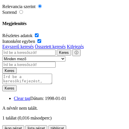
Relevancia szerint
Sorrend
Megjelenítés
Részletes adatok
Iratonként egyben
Egyszerű keresés
Összetett keresés
Kifejezés
Keres
ⓘ
Keres
Keres
Clear tag
Dátum: 1998-01-01
A névtér nem talált.
1 találat
(0,016 másodperc)
ikon nézet
lista nézet
táblázat