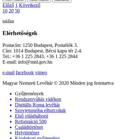
Előző
1
Következő
10
20
50
találat
Elérhetőségek
Postacím: 1250 Budapest, Postafiók 3.
Cím: 1014 Budapest, Bécsi kapu tér 2-4.
Tel.: +36 1 225 2843, +36 1 225 2844
E-mail: info@mnl.gov.hu
e-mail
facebook
vimeo
Magyar Nemzeti Levéltár © 2020 Minden jog fenntartva
Gyűjtemények
Rendszerváltás vidéken
Digitális Roma levéltár
Szovjetunióba elhurcoltak
Első világháború
Reformáció 500
Családtörténet
Helytörténet
Középkori gyűjtemény