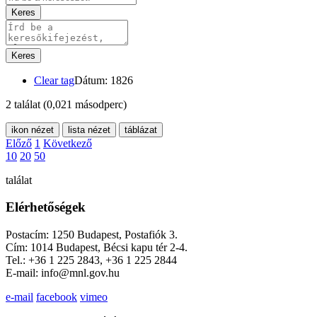
Keres
Keres
Clear tag
Dátum: 1826
2 találat
(0,021 másodperc)
ikon nézet
lista nézet
táblázat
Előző
1
Következő
10
20
50
találat
Elérhetőségek
Postacím: 1250 Budapest, Postafiók 3.
Cím: 1014 Budapest, Bécsi kapu tér 2-4.
Tel.: +36 1 225 2843, +36 1 225 2844
E-mail: info@mnl.gov.hu
e-mail
facebook
vimeo