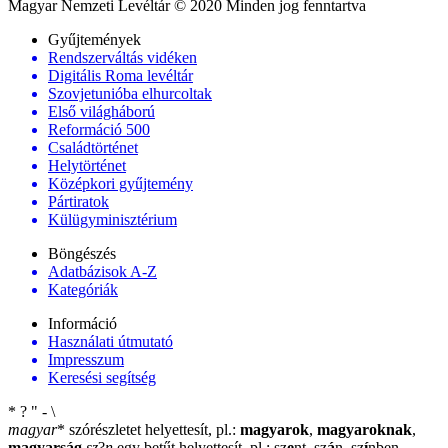
Magyar Nemzeti Levéltár © 2020 Minden jog fenntartva
Gyűjtemények
Rendszerváltás vidéken
Digitális Roma levéltár
Szovjetunióba elhurcoltak
Első világháború
Reformáció 500
Családtörténet
Helytörténet
Középkori gyűjtemény
Pártiratok
Külügyminisztérium
Böngészés
Adatbázisok A-Z
Kategóriák
Információ
Használati útmutató
Impresszum
Keresési segítség
*
?
"
-
\
magyar
*
szórészletet helyettesít, pl.:
magyarok
,
magyaroknak
,
magyarság
sz
?
n
egy betűt helyettesít, pl.: sz
e
nt, sz
á
n, sz
í
nben