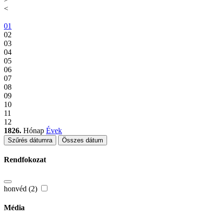
<
01
02
03
04
05
06
07
08
09
10
11
12
1826.
Hónap
Évek
Szűrés dátumra
Összes dátum
Rendfokozat
honvéd (2)
Média