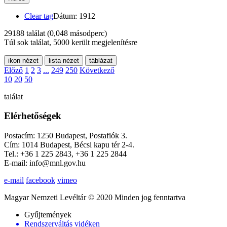
Clear tag
Dátum: 1912
29188 találat
(0,048 másodperc)
Túl sok találat, 5000 került megjelenítésre
ikon nézet
lista nézet
táblázat
Előző
1
2
3
...
249
250
Következő
10
20
50
találat
Elérhetőségek
Postacím: 1250 Budapest, Postafiók 3.
Cím: 1014 Budapest, Bécsi kapu tér 2-4.
Tel.: +36 1 225 2843, +36 1 225 2844
E-mail: info@mnl.gov.hu
e-mail
facebook
vimeo
Magyar Nemzeti Levéltár © 2020 Minden jog fenntartva
Gyűjtemények
Rendszerváltás vidéken