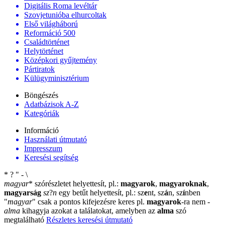
Digitális Roma levéltár
Szovjetunióba elhurcoltak
Első világháború
Reformáció 500
Családtörténet
Helytörténet
Középkori gyűjtemény
Pártiratok
Külügyminisztérium
Böngészés
Adatbázisok A-Z
Kategóriák
Információ
Használati útmutató
Impresszum
Keresési segítség
*
?
"
-
\
magyar
*
szórészletet helyettesít, pl.:
magyarok
,
magyaroknak
,
magyarság
sz
?
n
egy betűt helyettesít, pl.: sz
e
nt, sz
á
n, sz
í
nben
"
magyar
"
csak a pontos kifejezésre keres pl.
magyarok
-ra nem
-
alma
kihagyja azokat a találatokat, amelyben az
alma
szó
megtalálható
Részletes keresési útmutató