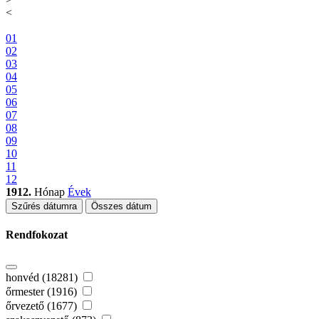
<
01
02
03
04
05
06
07
08
09
10
11
12
1912.
Hónap
Évek
Szűrés dátumra
Összes dátum
Rendfokozat
honvéd (18281)
őrmester (1916)
őrvezető (1677)