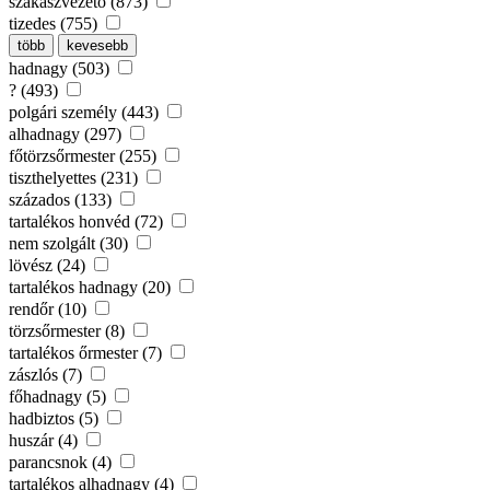
szakaszvezető (873)
tizedes (755)
több
kevesebb
hadnagy (503)
? (493)
polgári személy (443)
alhadnagy (297)
főtörzsőrmester (255)
tiszthelyettes (231)
százados (133)
tartalékos honvéd (72)
nem szolgált (30)
lövész (24)
tartalékos hadnagy (20)
rendőr (10)
törzsőrmester (8)
tartalékos őrmester (7)
zászlós (7)
főhadnagy (5)
hadbiztos (5)
huszár (4)
parancsnok (4)
tartalékos alhadnagy (4)