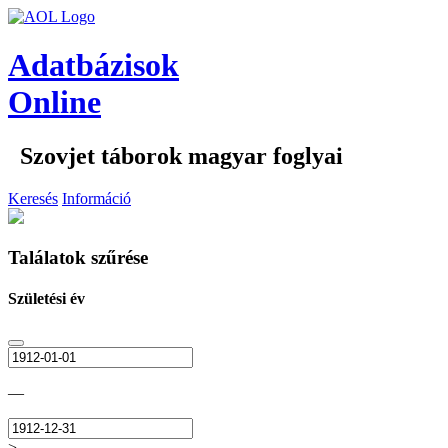
Adatbázisok
Online
Szovjet táborok magyar foglyai
Keresés
Információ
Találatok szűrése
Születési év
—
>