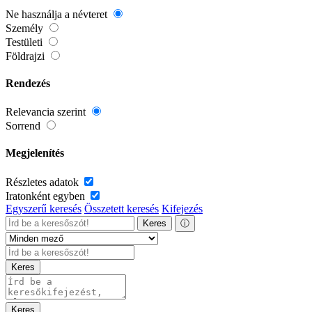
Ne használja a névteret
Személy
Testületi
Földrajzi
Rendezés
Relevancia szerint
Sorrend
Megjelenítés
Részletes adatok
Iratonként egyben
Egyszerű keresés
Összetett keresés
Kifejezés
Keres
ⓘ
Keres
Keres