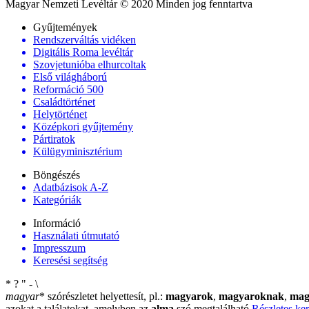
Magyar Nemzeti Levéltár © 2020 Minden jog fenntartva
Gyűjtemények
Rendszerváltás vidéken
Digitális Roma levéltár
Szovjetunióba elhurcoltak
Első világháború
Reformáció 500
Családtörténet
Helytörténet
Középkori gyűjtemény
Pártiratok
Külügyminisztérium
Böngészés
Adatbázisok A-Z
Kategóriák
Információ
Használati útmutató
Impresszum
Keresési segítség
*
?
"
-
\
magyar
*
szórészletet helyettesít, pl.:
magyarok
,
magyaroknak
,
mag
azokat a találatokat, amelyben az
alma
szó megtalálható
Részletes ker