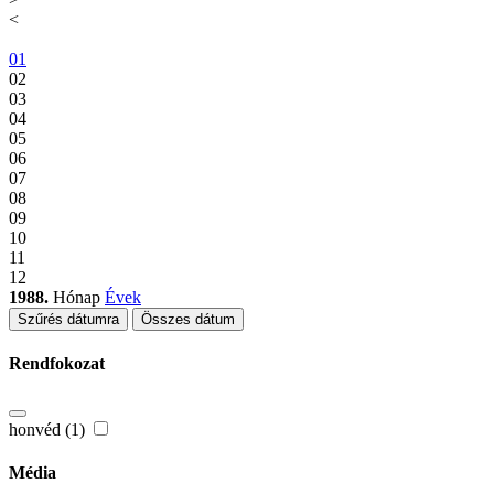
<
01
02
03
04
05
06
07
08
09
10
11
12
1988.
Hónap
Évek
Szűrés dátumra
Összes dátum
Rendfokozat
honvéd (1)
Média