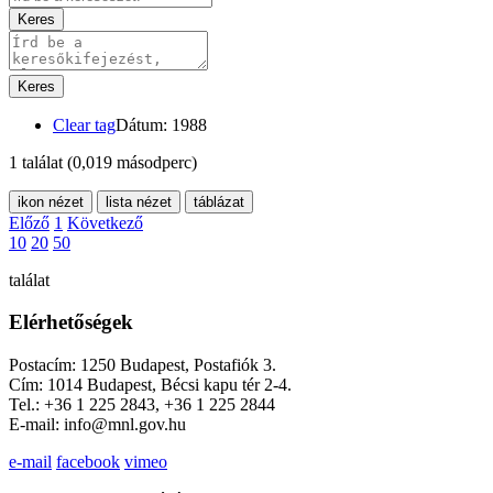
Keres
Keres
Clear tag
Dátum: 1988
1 találat
(0,019 másodperc)
ikon nézet
lista nézet
táblázat
Előző
1
Következő
10
20
50
találat
Elérhetőségek
Postacím: 1250 Budapest, Postafiók 3.
Cím: 1014 Budapest, Bécsi kapu tér 2-4.
Tel.: +36 1 225 2843, +36 1 225 2844
E-mail: info@mnl.gov.hu
e-mail
facebook
vimeo