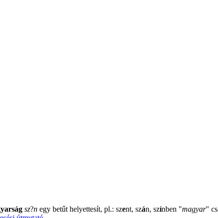
yarság
sz
?
n
egy betűt helyettesít, pl.: sz
e
nt, sz
á
n, sz
í
nben
"
magyar
"
cs
esési útmutató