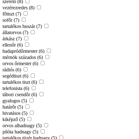
szerelő (8)
vezérezredes (8)
főtiszt (7)
sofőr (7)
tartalékos huszár (7)
állatorvos (7)
árkász (7)
ellenőr (6)
hadapródőrmester (6)
mérnök százados (6)
orvos őrmester (6)
rádiós (6)
segédtiszt (6)
tartalékos tiszt (6)
telefonista (6)
tábori csendőr (6)
gyalogos (5)
határőr (5)
hivatásos (5)
kiképző (5)
orvos alhadnagy (5)
pilóta hadnagy (5)
tartalékos tüzér hadnagy (5)