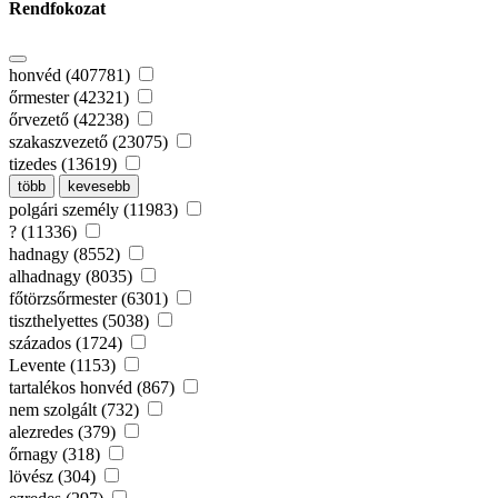
Rendfokozat
honvéd (407781)
őrmester (42321)
őrvezető (42238)
szakaszvezető (23075)
tizedes (13619)
több
kevesebb
polgári személy (11983)
? (11336)
hadnagy (8552)
alhadnagy (8035)
főtörzsőrmester (6301)
tiszthelyettes (5038)
százados (1724)
Levente (1153)
tartalékos honvéd (867)
nem szolgált (732)
alezredes (379)
őrnagy (318)
lövész (304)