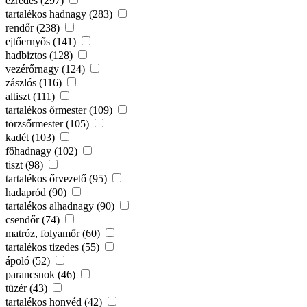
ezredes (297)
tartalékos hadnagy (283)
rendőr (238)
ejtőernyős (141)
hadbiztos (128)
vezérőrnagy (124)
zászlós (116)
altiszt (111)
tartalékos őrmester (109)
törzsőrmester (105)
kadét (103)
főhadnagy (102)
tiszt (98)
tartalékos őrvezető (95)
hadapród (90)
tartalékos alhadnagy (90)
csendőr (74)
matróz, folyamőr (60)
tartalékos tizedes (55)
ápoló (52)
parancsnok (46)
tüzér (43)
tartalékos honvéd (42)