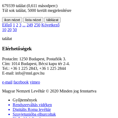
679339 találat
(0,611 másodperc)
Túl sok találat, 5000 került megjelenítésre
ikon nézet
lista nézet
táblázat
Előző
1
2
3
...
249
250
Következő
10
20
50
találat
Elérhetőségek
Postacím: 1250 Budapest, Postafiók 3.
Cím: 1014 Budapest, Bécsi kapu tér 2-4.
Tel.: +36 1 225 2843, +36 1 225 2844
E-mail: info@mnl.gov.hu
e-mail
facebook
vimeo
Magyar Nemzeti Levéltár © 2020 Minden jog fenntartva
Gyűjtemények
Rendszerváltás vidéken
Digitális Roma levéltár
Szovjetunióba elhurcoltak