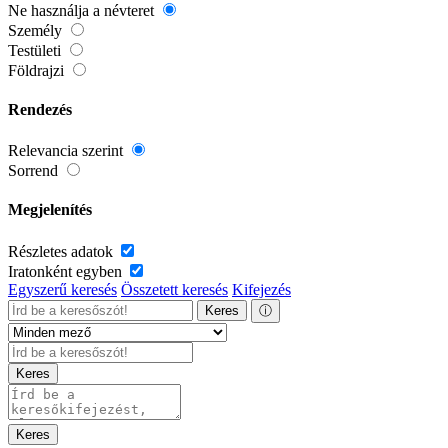
Ne használja a névteret
Személy
Testületi
Földrajzi
Rendezés
Relevancia szerint
Sorrend
Megjelenítés
Részletes adatok
Iratonként egyben
Egyszerű keresés
Összetett keresés
Kifejezés
Keres
ⓘ
Keres
Keres