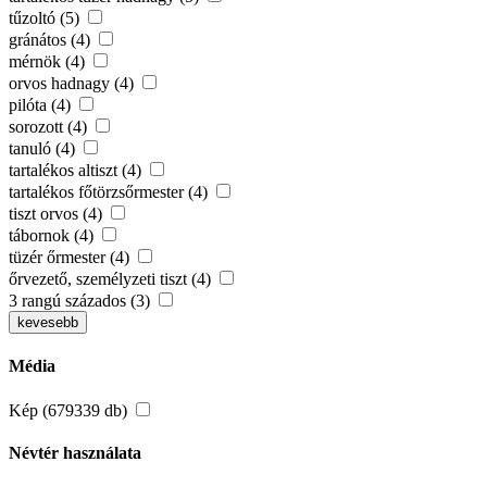
tűzoltó (5)
gránátos (4)
mérnök (4)
orvos hadnagy (4)
pilóta (4)
sorozott (4)
tanuló (4)
tartalékos altiszt (4)
tartalékos főtörzsőrmester (4)
tiszt orvos (4)
tábornok (4)
tüzér őrmester (4)
őrvezető, személyzeti tiszt (4)
3 rangú százados (3)
kevesebb
Média
Kép (679339 db)
Névtér használata