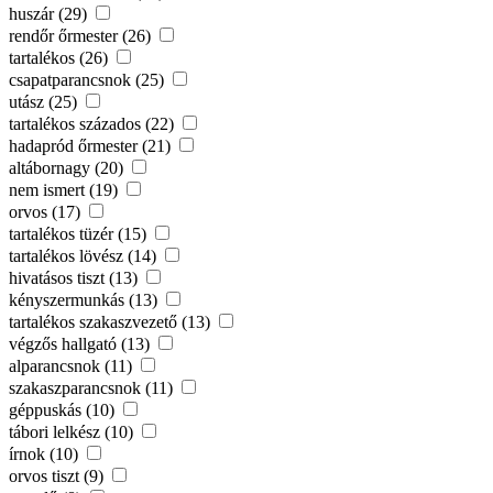
huszár (29)
rendőr őrmester (26)
tartalékos (26)
csapatparancsnok (25)
utász (25)
tartalékos százados (22)
hadapród őrmester (21)
altábornagy (20)
nem ismert (19)
orvos (17)
tartalékos tüzér (15)
tartalékos lövész (14)
hivatásos tiszt (13)
kényszermunkás (13)
tartalékos szakaszvezető (13)
végzős hallgató (13)
alparancsnok (11)
szakaszparancsnok (11)
géppuskás (10)
tábori lelkész (10)
írnok (10)
orvos tiszt (9)