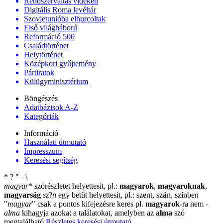
Rendszerváltás vidéken
Digitális Roma levéltár
Szovjetunióba elhurcoltak
Első világháború
Reformáció 500
Családtörténet
Helytörténet
Középkori gyűjtemény
Pártiratok
Külügyminisztérium
Böngészés
Adatbázisok A-Z
Kategóriák
Információ
Használati útmutató
Impresszum
Keresési segítség
*
?
"
-
\
magyar
*
szórészletet helyettesít, pl.:
magyarok
,
magyaroknak
,
magyarság
sz
?
n
egy betűt helyettesít, pl.: sz
e
nt, sz
á
n, sz
í
nben
"
magyar
"
csak a pontos kifejezésre keres pl.
magyarok
-ra nem
-
alma
kihagyja azokat a találatokat, amelyben az
alma
szó
megtalálható
Részletes keresési útmutató