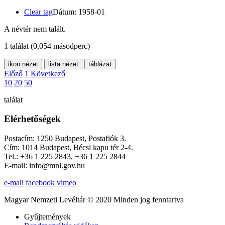
Clear tag
Dátum: 1958-01
A névtér nem talált.
1 találat
(0,054 másodperc)
ikon nézet
lista nézet
táblázat
Előző
1
Következő
10
20
50
találat
Elérhetőségek
Postacím: 1250 Budapest, Postafiók 3.
Cím: 1014 Budapest, Bécsi kapu tér 2-4.
Tel.: +36 1 225 2843, +36 1 225 2844
E-mail: info@mnl.gov.hu
e-mail
facebook
vimeo
Magyar Nemzeti Levéltár © 2020 Minden jog fenntartva
Gyűjtemények