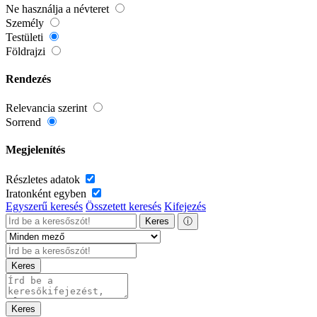
Ne használja a névteret
Személy
Testületi
Földrajzi
Rendezés
Relevancia szerint
Sorrend
Megjelenítés
Részletes adatok
Iratonként egyben
Egyszerű keresés
Összetett keresés
Kifejezés
Keres
ⓘ
Keres
Keres