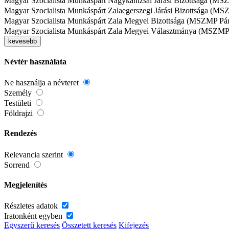
Magyar Szocialista Munkáspárt Nagykanizsai Járási Bizottsága (MSZMP
Magyar Szocialista Munkáspárt Zalaegerszegi Járási Bizottsága (MSZMP
Magyar Szocialista Munkáspárt Zala Megyei Bizottsága (MSZMP Párttes
Magyar Szocialista Munkáspárt Zala Megyei Választmánya (MSZMP P
kevesebb
Névtér használata
Ne használja a névteret
Személy
Testületi
Földrajzi
Rendezés
Relevancia szerint
Sorrend
Megjelenítés
Részletes adatok
Iratonként egyben
Egyszerű keresés
Összetett keresés
Kifejezés