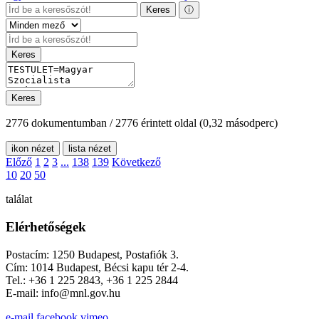
Keres
ⓘ
Keres
Keres
2776 dokumentumban / 2776 érintett oldal
(0,32 másodperc)
ikon nézet
lista nézet
Előző
1
2
3
...
138
139
Következő
10
20
50
találat
Elérhetőségek
Postacím: 1250 Budapest, Postafiók 3.
Cím: 1014 Budapest, Bécsi kapu tér 2-4.
Tel.: +36 1 225 2843, +36 1 225 2844
E-mail: info@mnl.gov.hu
e-mail
facebook
vimeo