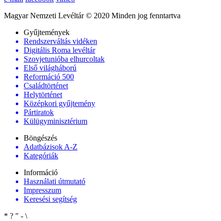
Magyar Nemzeti Levéltár © 2020 Minden jog fenntartva
Gyűjtemények
Rendszerváltás vidéken
Digitális Roma levéltár
Szovjetunióba elhurcoltak
Első világháború
Reformáció 500
Családtörténet
Helytörténet
Középkori gyűjtemény
Pártiratok
Külügyminisztérium
Böngészés
Adatbázisok A-Z
Kategóriák
Információ
Használati útmutató
Impresszum
Keresési segítség
*
?
"
-
\