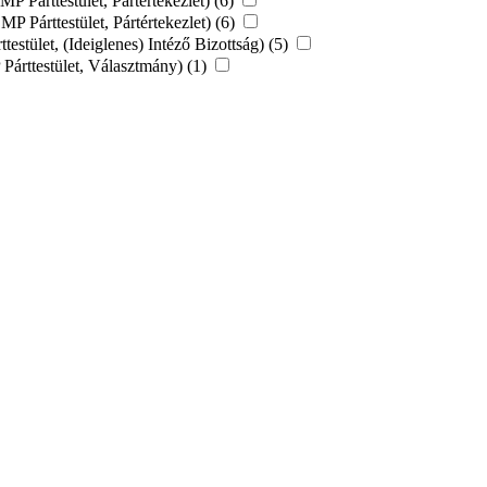
 Párttestület, Pártértekezlet) (6)
 Párttestület, Pártértekezlet) (6)
tület, (Ideiglenes) Intéző Bizottság) (5)
árttestület, Választmány) (1)