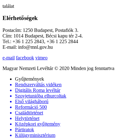
találat
Elérhetőségek
Postacím: 1250 Budapest, Postafiók 3.
Cím: 1014 Budapest, Bécsi kapu tér 2-4.
Tel.: +36 1 225 2843, +36 1 225 2844
E-mail: info@mnl.gov.hu
e-mail
facebook
vimeo
Magyar Nemzeti Levéltár © 2020 Minden jog fenntartva
Gyűjtemények
Rendszerváltás vidéken
Digitális Roma levéltár
Szovjetunióba elhurcoltak
Első világháború
Reformáció 500
Családtörténet
Helytörténet
Középkori gyűjtemény
Pártiratok
Külügyminisztérium