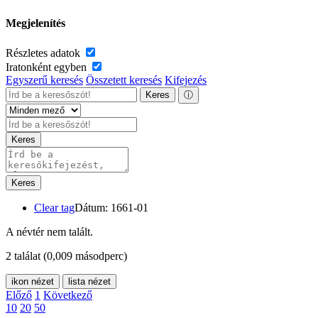
Megjelenítés
Részletes adatok
Iratonként egyben
Egyszerű keresés
Összetett keresés
Kifejezés
Keres
ⓘ
Keres
Keres
Clear tag
Dátum: 1661-01
A névtér nem talált.
2 találat
(0,009 másodperc)
ikon nézet
lista nézet
Előző
1
Következő
10
20
50