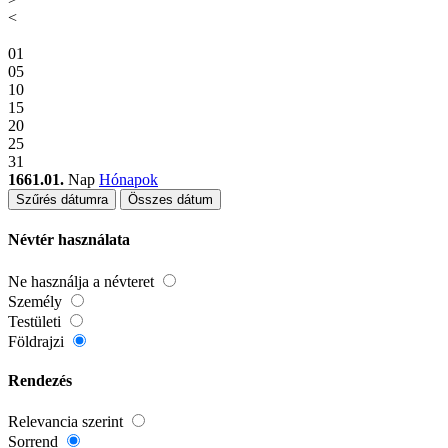
<
01
05
10
15
20
25
31
1661.01.
Nap
Hónapok
Szűrés dátumra
Összes dátum
Névtér használata
Ne használja a névteret
Személy
Testületi
Földrajzi
Rendezés
Relevancia szerint
Sorrend