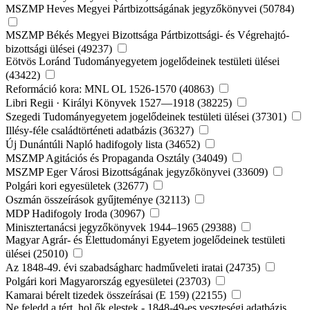
MSZMP Heves Megyei Pártbizottságának jegyzőkönyvei (50784)
MSZMP Békés Megyei Bizottsága Pártbizottsági- és Végrehajtó-
bizottsági ülései (49237)
Eötvös Loránd Tudományegyetem jogelődeinek testületi ülései
(43422)
Reformáció kora: MNL OL 1526-1570 (40863)
Libri Regii · Királyi Könyvek 1527—1918 (38225)
Szegedi Tudományegyetem jogelődeinek testületi ülései (37301)
Illésy-féle családtörténeti adatbázis (36327)
Új Dunántúli Napló hadifogoly lista (34652)
MSZMP Agitációs és Propaganda Osztály (34049)
MSZMP Eger Városi Bizottságának jegyzőkönyvei (33609)
Polgári kori egyesületek (32677)
Oszmán összeírások gyűjteménye (32113)
MDP Hadifogoly Iroda (30967)
Minisztertanácsi jegyzőkönyvek 1944–1965 (29388)
Magyar Agrár- és Élettudományi Egyetem jogelődeinek testületi
ülései (25010)
Az 1848-49. évi szabadságharc hadműveleti iratai (24735)
Polgári kori Magyarország egyesületei (23703)
Kamarai bérelt tizedek összeírásai (E 159) (22155)
Ne feledd a tért, hol ők elestek - 1848-49-es veszteségi adatbázis