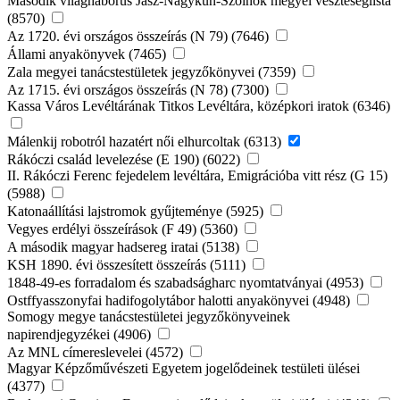
Második világháborús Jász-Nagykun-Szolnok megyei veszteséglista
(8570)
Az 1720. évi országos összeírás (N 79) (7646)
Állami anyakönyvek (7465)
Zala megyei tanácstestületek jegyzőkönyvei (7359)
Az 1715. évi országos összeírás (N 78) (7300)
Kassa Város Levéltárának Titkos Levéltára, középkori iratok (6346)
Málenkij robotról hazatért női elhurcoltak (6313)
Rákóczi család levelezése (E 190) (6022)
II. Rákóczi Ferenc fejedelem levéltára, Emigrációba vitt rész (G 15)
(5988)
Katonaállítási lajstromok gyűjteménye (5925)
Vegyes erdélyi összeírások (F 49) (5360)
A második magyar hadsereg iratai (5138)
KSH 1890. évi összesített összeírás (5111)
1848-49-es forradalom és szabadságharc nyomtatványai (4953)
Ostffyasszonyfai hadifogolytábor halotti anyakönyvei (4948)
Somogy megye tanácstestületei jegyzőkönyveinek
napirendjegyzékei (4906)
Az MNL címereslevelei (4572)
Magyar Képzőművészeti Egyetem jogelődeinek testületi ülései
(4377)