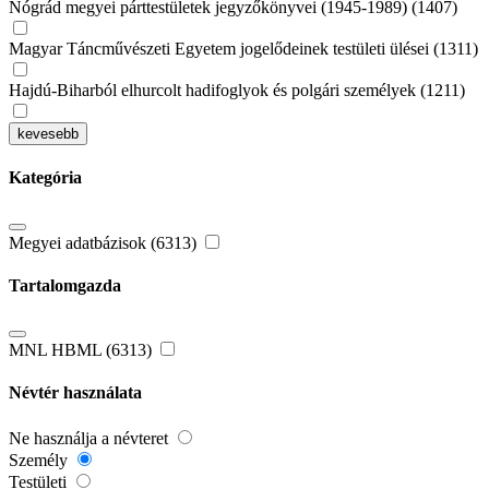
Nógrád megyei párttestületek jegyzőkönyvei (1945-1989) (1407)
Magyar Táncművészeti Egyetem jogelődeinek testületi ülései (1311)
Hajdú-Biharból elhurcolt hadifoglyok és polgári személyek (1211)
kevesebb
Kategória
Megyei adatbázisok (6313)
Tartalomgazda
MNL HBML (6313)
Névtér használata
Ne használja a névteret
Személy
Testületi