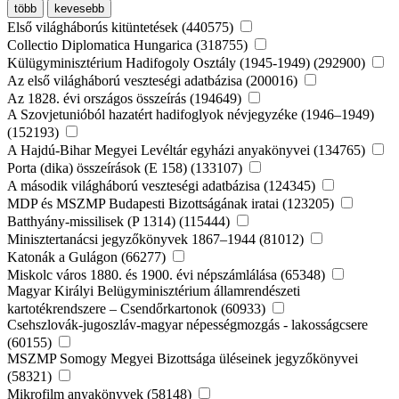
több
kevesebb
Első világháborús kitüntetések (440575)
Collectio Diplomatica Hungarica (318755)
Külügyminisztérium Hadifogoly Osztály (1945-1949) (292900)
Az első világháború veszteségi adatbázisa (200016)
Az 1828. évi országos összeírás (194649)
A Szovjetunióból hazatért hadifoglyok névjegyzéke (1946–1949)
(152193)
A Hajdú-Bihar Megyei Levéltár egyházi anyakönyvei (134765)
Porta (dika) összeírások (E 158) (133107)
A második világháború veszteségi adatbázisa (124345)
MDP és MSZMP Budapesti Bizottságának iratai (123205)
Batthyány-missilisek (P 1314) (115444)
Minisztertanácsi jegyzőkönyvek 1867–1944 (81012)
Katonák a Gulágon (66277)
Miskolc város 1880. és 1900. évi népszámlálása (65348)
Magyar Királyi Belügyminisztérium államrendészeti
kartotékrendszere – Csendőrkartonok (60933)
Csehszlovák-jugoszláv-magyar népességmozgás - lakosságcsere
(60155)
MSZMP Somogy Megyei Bizottsága üléseinek jegyzőkönyvei
(58321)
Mikrofilm anyakönyvek (58148)