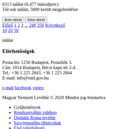
6313 találat
(0,477 másodperc)
Túl sok találat, 5000 került megjelenítésre
ikon nézet
lista nézet
Előző
1
2
3
...
249
250
Következő
10
20
50
találat
Elérhetőségek
Postacím: 1250 Budapest, Postafiók 3.
Cím: 1014 Budapest, Bécsi kapu tér 2-4.
Tel.: +36 1 225 2843, +36 1 225 2844
E-mail: info@mnl.gov.hu
e-mail
facebook
vimeo
Magyar Nemzeti Levéltár © 2020 Minden jog fenntartva
Gyűjtemények
Rendszerváltás vidéken
Digitális Roma levéltár
Szovjetunióba elhurcoltak
Első világháború