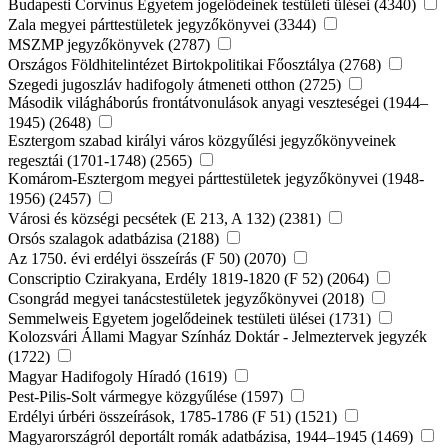
Budapesti Corvinus Egyetem jogelődeinek testületi ülései (4340)
Zala megyei párttestületek jegyzőkönyvei (3344)
MSZMP jegyzőkönyvek (2787)
Országos Földhitelintézet Birtokpolitikai Főosztálya (2768)
Szegedi jugoszláv hadifogoly átmeneti otthon (2725)
Második világháborús frontátvonulások anyagi veszteségei (1944–
1945) (2648)
Esztergom szabad királyi város közgyűlési jegyzőkönyveinek
regesztái (1701-1748) (2565)
Komárom-Esztergom megyei párttestületek jegyzőkönyvei (1948-
1956) (2457)
Városi és községi pecsétek (E 213, A 132) (2381)
Orsós szalagok adatbázisa (2188)
Az 1750. évi erdélyi összeírás (F 50) (2070)
Conscriptio Czirakyana, Erdély 1819-1820 (F 52) (2064)
Csongrád megyei tanácstestületek jegyzőkönyvei (2018)
Semmelweis Egyetem jogelődeinek testületi ülései (1731)
Kolozsvári Állami Magyar Színház Doktár - Jelmeztervek jegyzék
(1722)
Magyar Hadifogoly Híradó (1619)
Pest-Pilis-Solt vármegye közgyűlése (1597)
Erdélyi úrbéri összeírások, 1785-1786 (F 51) (1521)
Magyarországról deportált romák adatbázisa, 1944–1945 (1469)