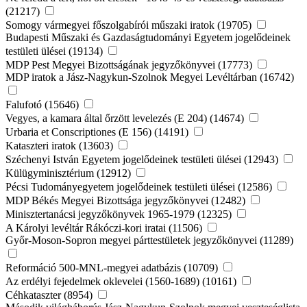
(21217)
Somogy vármegyei főszolgabírói műszaki iratok (19705)
Budapesti Műszaki és Gazdaságtudományi Egyetem jogelődeinek
testületi ülései (19134)
MDP Pest Megyei Bizottságának jegyzőkönyvei (17773)
MDP iratok a Jász-Nagykun-Szolnok Megyei Levéltárban (16742)
Falufotó (15646)
Vegyes, a kamara által őrzött levelezés (E 204) (14674)
Urbaria et Conscriptiones (E 156) (14191)
Kataszteri iratok (13603)
Széchenyi István Egyetem jogelődeinek testületi ülései (12943)
Külügyminisztérium (12912)
Pécsi Tudományegyetem jogelődeinek testületi ülései (12586)
MDP Békés Megyei Bizottsága jegyzőkönyvei (12482)
Minisztertanácsi jegyzőkönyvek 1965-1979 (12325)
A Károlyi levéltár Rákóczi-kori iratai (11506)
Győr-Moson-Sopron megyei párttestületek jegyzőkönyvei (11289)
Reformáció 500-MNL-megyei adatbázis (10709)
Az erdélyi fejedelmek oklevelei (1560-1689) (10161)
Céhkataszter (8954)