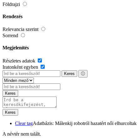
Földrajzi
Rendezés
Relevancia szerint
Sorrend
Megjelenítés
Részletes adatok
Iratonként egyben
Keres
ⓘ
Keres
Keres
Clear tag
Adatbázis: Málenkij robotról hazatért női elhurcoltak
A névtér nem talált.