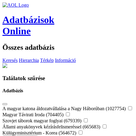
Adatbázisok
Online
Összes adatbázis
Keresés
Hierarchia
Térkép
Információ
Találatok szűrése
Adatbázis
A magyar katona áldozatvállalása a Nagy Háborúban (1027754)
Magyar Távirati Iroda (704405)
Szovjet táborok magyar foglyai (679339)
Állami anyakönyvek kézírásfelismeréssel (665683)
Külügyminisztérium - Korea (564672)