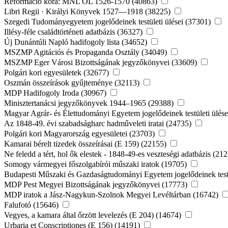
Reformáció kora: MNL OL 1526-1570 (40863)
Libri Regii · Királyi Könyvek 1527—1918 (38225)
Szegedi Tudományegyetem jogelődeinek testületi ülései (37301)
Illésy-féle családtörténeti adatbázis (36327)
Új Dunántúli Napló hadifogoly lista (34652)
MSZMP Agitációs és Propaganda Osztály (34049)
MSZMP Eger Városi Bizottságának jegyzőkönyvei (33609)
Polgári kori egyesületek (32677)
Oszmán összeírások gyűjteménye (32113)
MDP Hadifogoly Iroda (30967)
Minisztertanácsi jegyzőkönyvek 1944–1965 (29388)
Magyar Agrár- és Élettudományi Egyetem jogelődeinek testületi ülés
Az 1848-49. évi szabadságharc hadműveleti iratai (24735)
Polgári kori Magyarország egyesületei (23703)
Kamarai bérelt tizedek összeírásai (E 159) (22155)
Ne feledd a tért, hol ők elestek - 1848-49-es veszteségi adatbázis (21
Somogy vármegyei főszolgabírói műszaki iratok (19705)
Budapesti Műszaki és Gazdaságtudományi Egyetem jogelődeinek testü
MDP Pest Megyei Bizottságának jegyzőkönyvei (17773)
MDP iratok a Jász-Nagykun-Szolnok Megyei Levéltárban (16742)
Falufotó (15646)
Vegyes, a kamara által őrzött levelezés (E 204) (14674)
Urbaria et Conscriptiones (E 156) (14191)