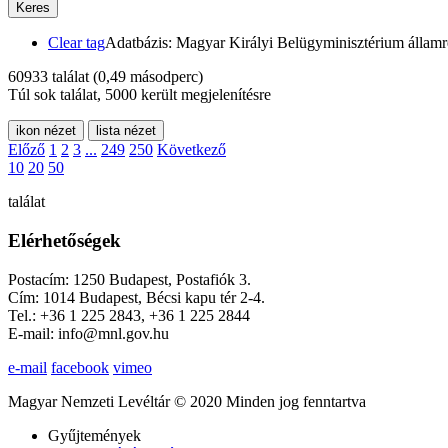
Keres
Clear tag
Adatbázis: Magyar Királyi Belügyminisztérium államr
60933 találat
(0,49 másodperc)
Túl sok találat, 5000 került megjelenítésre
ikon nézet
lista nézet
Előző
1
2
3
...
249
250
Következő
10
20
50
találat
Elérhetőségek
Postacím: 1250 Budapest, Postafiók 3.
Cím: 1014 Budapest, Bécsi kapu tér 2-4.
Tel.: +36 1 225 2843, +36 1 225 2844
E-mail: info@mnl.gov.hu
e-mail
facebook
vimeo
Magyar Nemzeti Levéltár © 2020 Minden jog fenntartva
Gyűjtemények