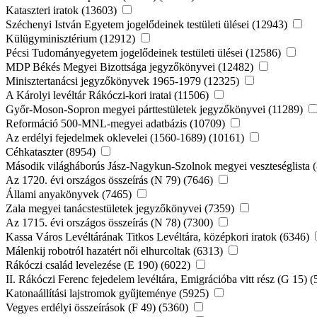
Kataszteri iratok (13603)
Széchenyi István Egyetem jogelődeinek testületi ülései (12943)
Külügyminisztérium (12912)
Pécsi Tudományegyetem jogelődeinek testületi ülései (12586)
MDP Békés Megyei Bizottsága jegyzőkönyvei (12482)
Minisztertanácsi jegyzőkönyvek 1965-1979 (12325)
A Károlyi levéltár Rákóczi-kori iratai (11506)
Győr-Moson-Sopron megyei párttestületek jegyzőkönyvei (11289)
Reformáció 500-MNL-megyei adatbázis (10709)
Az erdélyi fejedelmek oklevelei (1560-1689) (10161)
Céhkataszter (8954)
Második világháborús Jász-Nagykun-Szolnok megyei veszteséglista 
Az 1720. évi országos összeírás (N 79) (7646)
Állami anyakönyvek (7465)
Zala megyei tanácstestületek jegyzőkönyvei (7359)
Az 1715. évi országos összeírás (N 78) (7300)
Kassa Város Levéltárának Titkos Levéltára, középkori iratok (6346)
Málenkij robotról hazatért női elhurcoltak (6313)
Rákóczi család levelezése (E 190) (6022)
II. Rákóczi Ferenc fejedelem levéltára, Emigrációba vitt rész (G 15) 
Katonaállítási lajstromok gyűjteménye (5925)
Vegyes erdélyi összeírások (F 49) (5360)