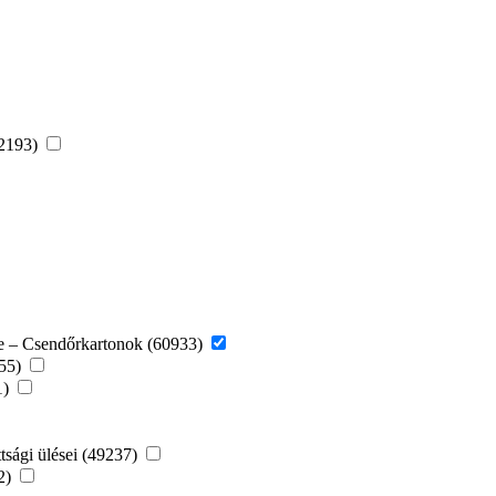
52193)
re – Csendőrkartonok (60933)
155)
1)
tsági ülései (49237)
22)