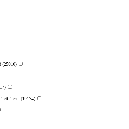
ei (25010)
217)
leti ülései (19134)