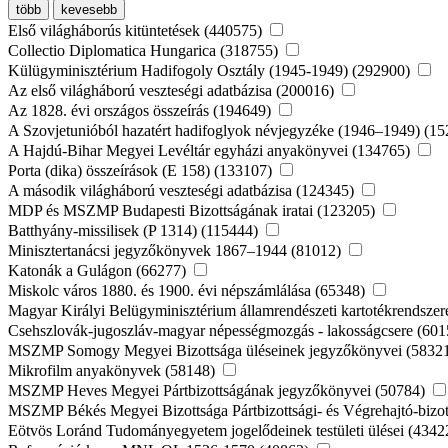
több
kevesebb
Első világháborús kitüntetések (440575)
Collectio Diplomatica Hungarica (318755)
Külügyminisztérium Hadifogoly Osztály (1945-1949) (292900)
Az első világháború veszteségi adatbázisa (200016)
Az 1828. évi országos összeírás (194649)
A Szovjetunióból hazatért hadifoglyok névjegyzéke (1946–1949) (1
A Hajdú-Bihar Megyei Levéltár egyházi anyakönyvei (134765)
Porta (dika) összeírások (E 158) (133107)
A második világháború veszteségi adatbázisa (124345)
MDP és MSZMP Budapesti Bizottságának iratai (123205)
Batthyány-missilisek (P 1314) (115444)
Minisztertanácsi jegyzőkönyvek 1867–1944 (81012)
Katonák a Gulágon (66277)
Miskolc város 1880. és 1900. évi népszámlálása (65348)
Magyar Királyi Belügyminisztérium államrendészeti kartotékrendsze
Csehszlovák-jugoszláv-magyar népességmozgás - lakosságcsere (60
MSZMP Somogy Megyei Bizottsága üléseinek jegyzőkönyvei (5832
Mikrofilm anyakönyvek (58148)
MSZMP Heves Megyei Pártbizottságának jegyzőkönyvei (50784)
MSZMP Békés Megyei Bizottsága Pártbizottsági- és Végrehajtó-bizot
Eötvös Loránd Tudományegyetem jogelődeinek testületi ülései (434