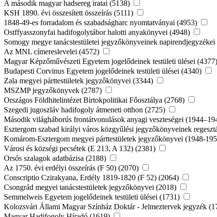
A második magyar hadsereg iratai (5138)
KSH 1890. évi összesített összeírás (5111)
1848-49-es forradalom és szabadságharc nyomtatványai (4953)
Ostffyasszonyfai hadifogolytábor halotti anyakönyvei (4948)
Somogy megye tanácstestületei jegyzőkönyveinek napirendjegyzékei
Az MNL címereslevelei (4572)
Magyar Képzőművészeti Egyetem jogelődeinek testületi ülései (4377
Budapesti Corvinus Egyetem jogelődeinek testületi ülései (4340)
Zala megyei párttestületek jegyzőkönyvei (3344)
MSZMP jegyzőkönyvek (2787)
Országos Földhitelintézet Birtokpolitikai Főosztálya (2768)
Szegedi jugoszláv hadifogoly átmeneti otthon (2725)
Második világháborús frontátvonulások anyagi veszteségei (1944–19
Esztergom szabad királyi város közgyűlési jegyzőkönyveinek regeszt
Komárom-Esztergom megyei párttestületek jegyzőkönyvei (1948-19
Városi és községi pecsétek (E 213, A 132) (2381)
Orsós szalagok adatbázisa (2188)
Az 1750. évi erdélyi összeírás (F 50) (2070)
Conscriptio Czirakyana, Erdély 1819-1820 (F 52) (2064)
Csongrád megyei tanácstestületek jegyzőkönyvei (2018)
Semmelweis Egyetem jogelődeinek testületi ülései (1731)
Kolozsvári Állami Magyar Színház Doktár - Jelmeztervek jegyzék (
Magyar Hadifogoly Híradó (1619)