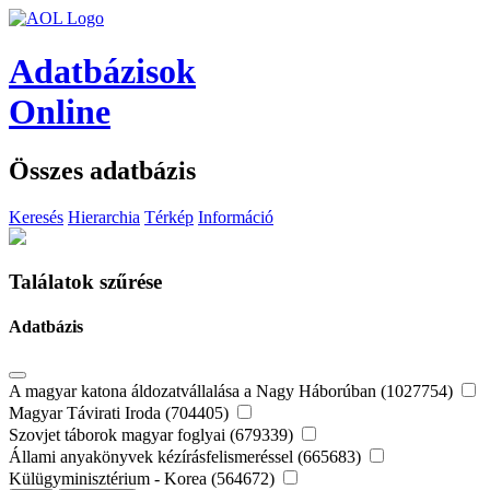
Adatbázisok
Online
Összes adatbázis
Keresés
Hierarchia
Térkép
Információ
Találatok szűrése
Adatbázis
A magyar katona áldozatvállalása a Nagy Háborúban (1027754)
Magyar Távirati Iroda (704405)
Szovjet táborok magyar foglyai (679339)
Állami anyakönyvek kézírásfelismeréssel (665683)
Külügyminisztérium - Korea (564672)