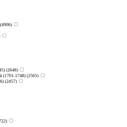
 (4906)
)
45) (2648)
ái (1701-1748) (2565)
56) (2457)
1722)