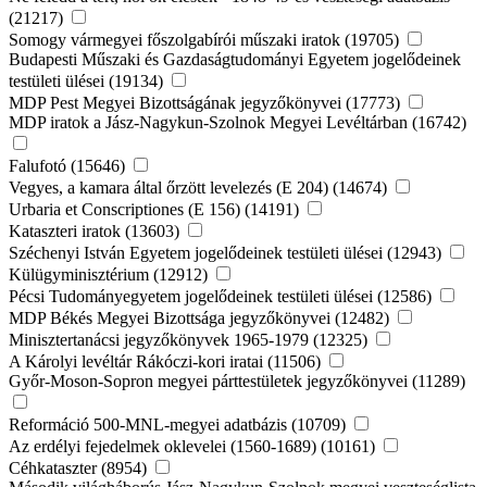
(21217)
Somogy vármegyei főszolgabírói műszaki iratok (19705)
Budapesti Műszaki és Gazdaságtudományi Egyetem jogelődeinek
testületi ülései (19134)
MDP Pest Megyei Bizottságának jegyzőkönyvei (17773)
MDP iratok a Jász-Nagykun-Szolnok Megyei Levéltárban (16742)
Falufotó (15646)
Vegyes, a kamara által őrzött levelezés (E 204) (14674)
Urbaria et Conscriptiones (E 156) (14191)
Kataszteri iratok (13603)
Széchenyi István Egyetem jogelődeinek testületi ülései (12943)
Külügyminisztérium (12912)
Pécsi Tudományegyetem jogelődeinek testületi ülései (12586)
MDP Békés Megyei Bizottsága jegyzőkönyvei (12482)
Minisztertanácsi jegyzőkönyvek 1965-1979 (12325)
A Károlyi levéltár Rákóczi-kori iratai (11506)
Győr-Moson-Sopron megyei párttestületek jegyzőkönyvei (11289)
Reformáció 500-MNL-megyei adatbázis (10709)
Az erdélyi fejedelmek oklevelei (1560-1689) (10161)
Céhkataszter (8954)