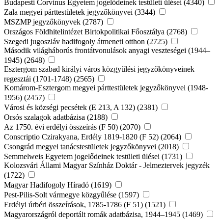
Budapesti Corvinus Egyetem jogelődeinek testületi ülései (4340)
Zala megyei párttestületek jegyzőkönyvei (3344)
MSZMP jegyzőkönyvek (2787)
Országos Földhitelintézet Birtokpolitikai Főosztálya (2768)
Szegedi jugoszláv hadifogoly átmeneti otthon (2725)
Második világháborús frontátvonulások anyagi veszteségei (1944–
1945) (2648)
Esztergom szabad királyi város közgyűlési jegyzőkönyveinek
regesztái (1701-1748) (2565)
Komárom-Esztergom megyei párttestületek jegyzőkönyvei (1948-
1956) (2457)
Városi és községi pecsétek (E 213, A 132) (2381)
Orsós szalagok adatbázisa (2188)
Az 1750. évi erdélyi összeírás (F 50) (2070)
Conscriptio Czirakyana, Erdély 1819-1820 (F 52) (2064)
Csongrád megyei tanácstestületek jegyzőkönyvei (2018)
Semmelweis Egyetem jogelődeinek testületi ülései (1731)
Kolozsvári Állami Magyar Színház Doktár - Jelmeztervek jegyzék
(1722)
Magyar Hadifogoly Híradó (1619)
Pest-Pilis-Solt vármegye közgyűlése (1597)
Erdélyi úrbéri összeírások, 1785-1786 (F 51) (1521)
Magyarországról deportált romák adatbázisa, 1944–1945 (1469)