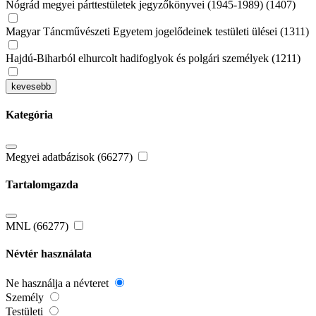
Nógrád megyei párttestületek jegyzőkönyvei (1945-1989) (1407)
Magyar Táncművészeti Egyetem jogelődeinek testületi ülései (1311)
Hajdú-Biharból elhurcolt hadifoglyok és polgári személyek (1211)
kevesebb
Kategória
Megyei adatbázisok (66277)
Tartalomgazda
MNL (66277)
Névtér használata
Ne használja a névteret
Személy
Testületi