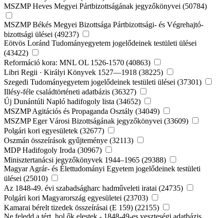
MSZMP Heves Megyei Pártbizottságának jegyzőkönyvei (50784)
MSZMP Békés Megyei Bizottsága Pártbizottsági- és Végrehajtó-
bizottsági ülései (49237)
Eötvös Loránd Tudományegyetem jogelődeinek testületi ülései
(43422)
Reformáció kora: MNL OL 1526-1570 (40863)
Libri Regii · Királyi Könyvek 1527—1918 (38225)
Szegedi Tudományegyetem jogelődeinek testületi ülései (37301)
Illésy-féle családtörténeti adatbázis (36327)
Új Dunántúli Napló hadifogoly lista (34652)
MSZMP Agitációs és Propaganda Osztály (34049)
MSZMP Eger Városi Bizottságának jegyzőkönyvei (33609)
Polgári kori egyesületek (32677)
Oszmán összeírások gyűjteménye (32113)
MDP Hadifogoly Iroda (30967)
Minisztertanácsi jegyzőkönyvek 1944–1965 (29388)
Magyar Agrár- és Élettudományi Egyetem jogelődeinek testületi
ülései (25010)
Az 1848-49. évi szabadságharc hadműveleti iratai (24735)
Polgári kori Magyarország egyesületei (23703)
Kamarai bérelt tizedek összeírásai (E 159) (22155)
Ne feledd a tért, hol ők elestek - 1848-49-es veszteségi adatbázis