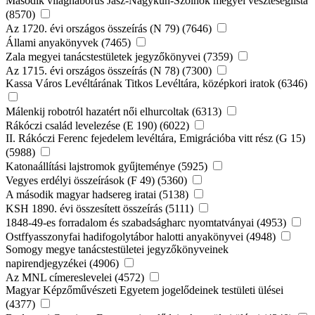
Második világháborús Jász-Nagykun-Szolnok megyei veszteséglista
(8570)
Az 1720. évi országos összeírás (N 79) (7646)
Állami anyakönyvek (7465)
Zala megyei tanácstestületek jegyzőkönyvei (7359)
Az 1715. évi országos összeírás (N 78) (7300)
Kassa Város Levéltárának Titkos Levéltára, középkori iratok (6346)
Málenkij robotról hazatért női elhurcoltak (6313)
Rákóczi család levelezése (E 190) (6022)
II. Rákóczi Ferenc fejedelem levéltára, Emigrációba vitt rész (G 15)
(5988)
Katonaállítási lajstromok gyűjteménye (5925)
Vegyes erdélyi összeírások (F 49) (5360)
A második magyar hadsereg iratai (5138)
KSH 1890. évi összesített összeírás (5111)
1848-49-es forradalom és szabadságharc nyomtatványai (4953)
Ostffyasszonyfai hadifogolytábor halotti anyakönyvei (4948)
Somogy megye tanácstestületei jegyzőkönyveinek
napirendjegyzékei (4906)
Az MNL címereslevelei (4572)
Magyar Képzőművészeti Egyetem jogelődeinek testületi ülései
(4377)