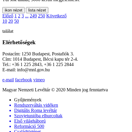
ikon nézet
lista nézet
Előző
1
2
3
...
249
250
Következő
10
20
50
találat
Elérhetőségek
Postacím: 1250 Budapest, Postafiók 3.
Cím: 1014 Budapest, Bécsi kapu tér 2-4.
Tel.: +36 1 225 2843, +36 1 225 2844
E-mail: info@mnl.gov.hu
e-mail
facebook
vimeo
Magyar Nemzeti Levéltár © 2020 Minden jog fenntartva
Gyűjtemények
Rendszerváltás vidéken
Digitális Roma levéltár
Szovjetunióba elhurcoltak
Első világháború
Reformáció 500
Családtörténet