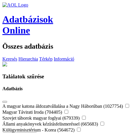
Adatbázisok
Online
Összes adatbázis
Keresés
Hierarchia
Térkép
Információ
Találatok szűrése
Adatbázis
A magyar katona áldozatvállalása a Nagy Háborúban (1027754)
Magyar Távirati Iroda (704405)
Szovjet táborok magyar foglyai (679339)
Állami anyakönyvek kézírásfelismeréssel (665683)
Külügyminisztérium - Korea (564672)