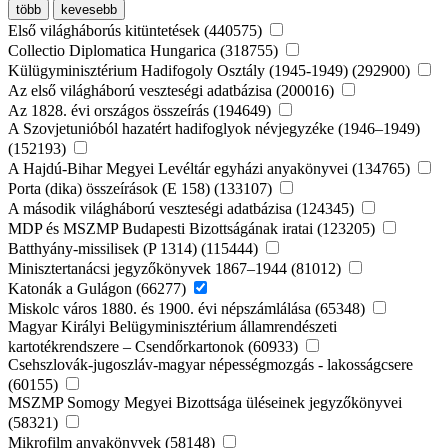
több
kevesebb
Első világháborús kitüntetések (440575)
Collectio Diplomatica Hungarica (318755)
Külügyminisztérium Hadifogoly Osztály (1945-1949) (292900)
Az első világháború veszteségi adatbázisa (200016)
Az 1828. évi országos összeírás (194649)
A Szovjetunióból hazatért hadifoglyok névjegyzéke (1946–1949)
(152193)
A Hajdú-Bihar Megyei Levéltár egyházi anyakönyvei (134765)
Porta (dika) összeírások (E 158) (133107)
A második világháború veszteségi adatbázisa (124345)
MDP és MSZMP Budapesti Bizottságának iratai (123205)
Batthyány-missilisek (P 1314) (115444)
Minisztertanácsi jegyzőkönyvek 1867–1944 (81012)
Katonák a Gulágon (66277)
Miskolc város 1880. és 1900. évi népszámlálása (65348)
Magyar Királyi Belügyminisztérium államrendészeti
kartotékrendszere – Csendőrkartonok (60933)
Csehszlovák-jugoszláv-magyar népességmozgás - lakosságcsere
(60155)
MSZMP Somogy Megyei Bizottsága üléseinek jegyzőkönyvei
(58321)
Mikrofilm anyakönyvek (58148)