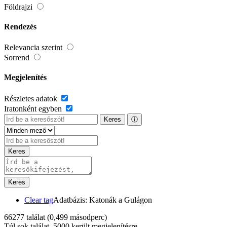
Földrajzi
Rendezés
Relevancia szerint
Sorrend
Megjelenítés
Részletes adatok
Iratonként egyben
Keres
ⓘ
Keres
Keres
Clear tag
Adatbázis: Katonák a Gulágon
66277 találat
(0,499 másodperc)
Túl sok találat, 5000 került megjelenítésre